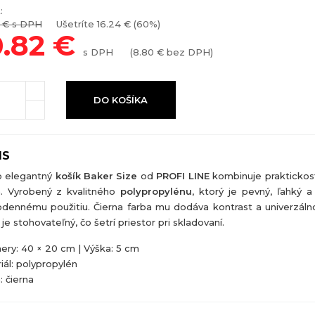
:
€ s DPH
Ušetríte
16.24
€ (60%)
0.82
€
s DPH
(
8.80
€ bez DPH)
DO KOŠÍKA
IS
o elegantný
košík Baker Size
od
PROFI LINE
kombinuje praktickos
n. Vyrobený z kvalitného
polypropylénu
, ktorý je pevný, ľahký a
dennému použitiu. Čierna farba mu dodáva kontrast a univerzálno
je stohovateľný, čo šetrí priestor pri skladovaní.
ry: 40 × 20 cm | Výška: 5 cm
iál: polypropylén
: čierna