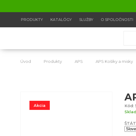
PRODUKTY
KATALÓGY
SLUŽBY
O SPOLOČNOSTI
Úvod
Produkty
APS
APS Košíky a misky
A
Akcia
Kód: 
Skla
ŠTÁT