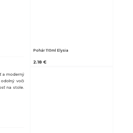
Pohár 110ml Elysia
2.18 €
ť a moderný
 odolný voči
sť na stole.