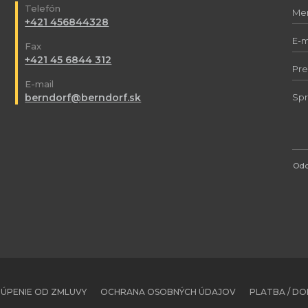
Telefón
+421 456844328
Fax
+421 45 6844 312
E-mail
berndorf@berndorf.sk
Odo
ÚPENIE OD ZMLUVY
OCHRANA OSOBNÝCH ÚDAJOV
PLATBA / D