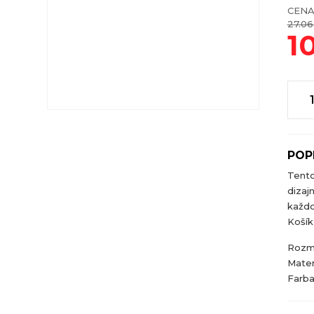
CENA
27.06
1
POP
Tent
dizaj
každo
Košík 
Rozme
Mater
Farba