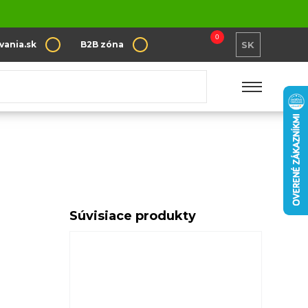
0
vania.sk
B2B zóna
SK
Súvisiace produkty