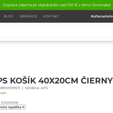
Doprava zdarma pri objednávke nad 100 € v rámci Slovenska!
BLOG
INŠPIRÁCIE
KONTAKT
Kulturastolo
APS Košík 40X20cm čierny
PS KOŠÍK 40X20CM ČIERNY
5810050903 | Výrobca: APS
dom
 DODANIA: