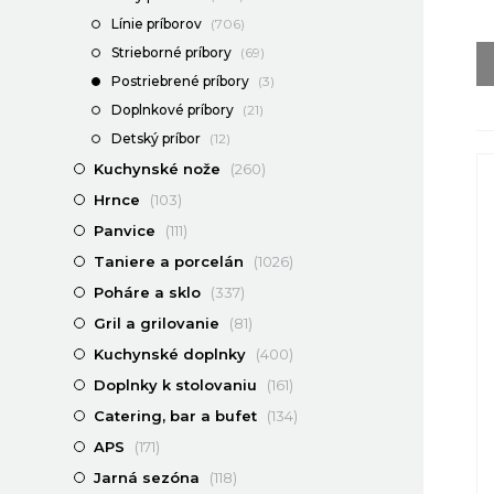
Línie príborov
(706)
Strieborné príbory
(69)
Postriebrené príbory
(3)
Doplnkové príbory
(21)
Detský príbor
(12)
Kuchynské nože
(260)
Hrnce
(103)
Panvice
(111)
Taniere a porcelán
(1026)
Poháre a sklo
(337)
Gril a grilovanie
(81)
Kuchynské doplnky
(400)
Doplnky k stolovaniu
(161)
Catering, bar a bufet
(134)
APS
(171)
Jarná sezóna
(118)