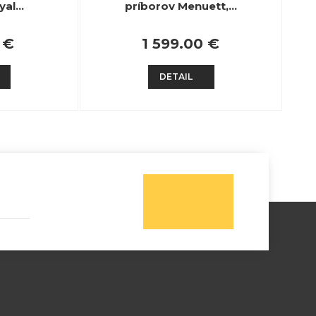
yal…
príborov Menuett,…
 €
1 599.00 €
DETAIL