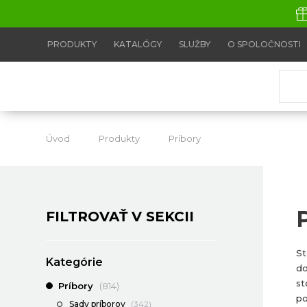
PRODUKTY
KATALÓGY
SLUŽBY
O SPOLOČNOSTI
Úvod
Produkty
Príbory
Postriebrené pr
FILTROVAŤ V SEKCII
St
Kategórie
do
st
Príbory
(814)
po
Sady príborov
(342)