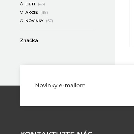
DETI
(45)
AKCIE
(118)
NOVINKY
(67)
Značka
Berndorf
Materiál
Striebro
(3)
Chrómnikel
(3)
Novinky e-mailom
Cena