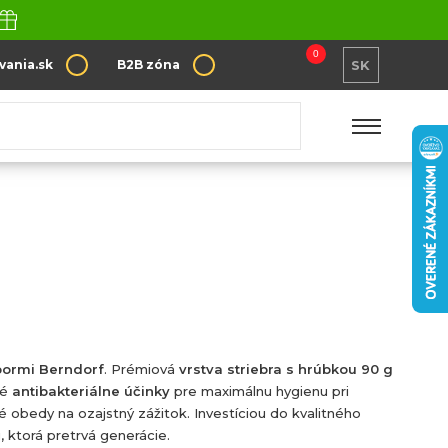
0
vania.sk
B2B zóna
SK
bormi Berndorf
. Prémiová
vrstva striebra s hrúbkou 90 g
né
antibakteriálne účinky
pre maximálnu hygienu pri
é obedy na ozajstný zážitok. Investíciou do kvalitného
, ktorá pretrvá generácie.