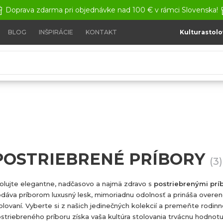
Doprava zdarma pri objednávke nad 100 € v rámci Slovenska!
BLOG
INŠPIRÁCIE
KONTAKT
Kulturastolo
íbory
POSTRIEBRENÉ PRÍBORY
(3)
olujte elegantne, nadčasovo a najmä zdravo s
postriebrenými prí
dáva príborom luxusný lesk, mimoriadnu odolnosť a prináša overe
olovaní. Vyberte si z našich jedinečných kolekcií a premeňte rodinn
striebreného príboru získa vaša kultúra stolovania trvácnu hodnotu