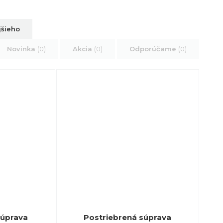
jšieho
Novinka
(0)
Akcia
(0)
Odporúčame
(0)
súprava
Postriebrená súprava