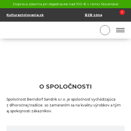
KONTAKT
Doprava zdarma pri objednávke nad 100 € v rámci Slovenska!
SK
EN
0
Kulturastolovania.sk
B2B zóna
O SPOLOČNOSTI
Spoločnosť Berndorf Sandrik s.r.o. je spoločnosť vychádzajúca
z dlhoročnej tradície so zameraním sa na kvalitu výrobkov a tým
aj spokojnosti zákazníkov.