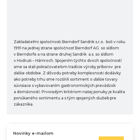
Zakladateľmi spoločnosti Berndorf Sandrik s.r.o. boli v roku
1991 na jednej strane spoločnosť Berndorf AG so sídlom
v Berndorfe a na strane druhej Sandrik a.s. so sídlom
v Hodruši – Hámroch. Spojením týchto dvoch spoločností
sme sa stali pokračovateľom tradície výroby príborov pre
ďalšie obdobie. Z dôvodu potreby komplexnosti dodávky
ako potreby trhu sme rozšírili sortiment o ďalšie tovary
súvisiace s vybavovaním gastronomických prevádzok
a domácností. Prvoradým kritériom našej ponuky je kvalita
ponúkaného sortimentu a s tým spojených služieb pre
zákazníka.
Novinky e-mailom