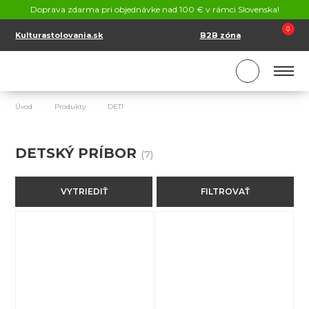
KONTAKT
Doprava zdarma pri objednávke nad 100 € v rámci Slovenska!
SK
EN
0
Kulturastolovania.sk
B2B zóna
Úvod
Produkty
DETI
Detský príbor
DETSKÝ PRÍBOR
(7)
VYTRIEDIŤ
FILTROVAŤ