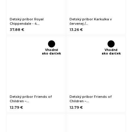
Detský príbor Royal
Detský príbor Karkulka v
Chippendale - 4…
červenej /…
37.88 €
13.26 €
Vhodné
Vhodné
ako darček
ako darček
Detský príbor Friends of
Detský príbor Friends of
Children –…
Children –…
12.79 €
12.79 €