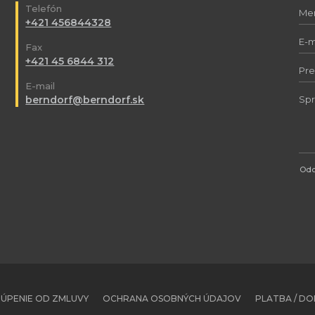
Telefón
+421 456844328
Fax
+421 45 6844 312
E-mail
berndorf@berndorf.sk
Odo
ÚPENIE OD ZMLUVY
OCHRANA OSOBNÝCH ÚDAJOV
PLATBA / D