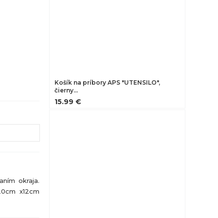
Košík na príbory APS "UTENSILO",
čierny…
15.99 €
aním okraja.
Ø20cm x12cm