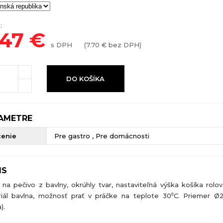
:
.47
€
s DPH
(
7.70
€ bez DPH)
DO KOŠÍKA
AMETRE
čenie
Pre gastro , Pre domácnosti
IS
 na pečivo z bavlny, okrúhly tvar, nastaviteľná výška košíka rolov
iál bavlna, možnosť prať v práčke na teplote 30⁰C. Priemer 
).