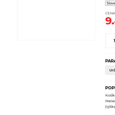
CENA
9
PAR
Ur
POP
Košík
Mater
(výška