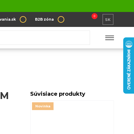
0
vania.sk
B2B zóna
SK
CM
Súvisiace produkty
Novinka