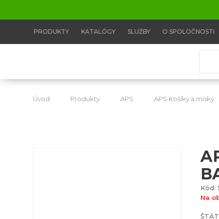
PRODUKTY
KATALÓGY
SLUŽBY
O SPOLOČNOSTI
Úvod
Produkty
APS
APS Košíky a misky
A
B
Kód: 
Na o
ŠTÁT