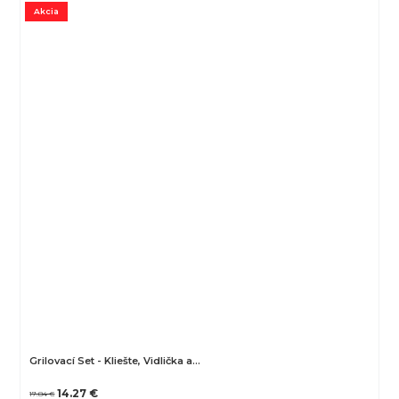
Akcia
Grilovací Set - Kliešte, Vidlička a…
14.27 €
17.84 €