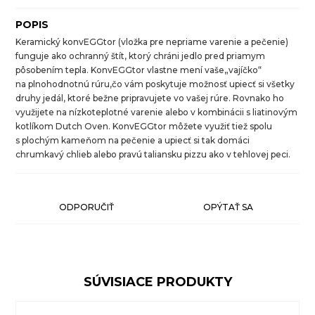
POPIS
Keramický konvEGGtor (vložka pre nepriame varenie a pečenie)
funguje ako ochranný štít, ktorý chráni jedlo pred priamym
pôsobením tepla. KonvEGGtor vlastne mení vaše„vajíčko“
na plnohodnotnú rúru,čo vám poskytuje možnosť upiecť si všetky
druhy jedál, ktoré bežne pripravujete vo vašej rúre. Rovnako ho
využijete na nízkoteplotné varenie alebo v kombinácii s liatinovým
kotlíkom Dutch Oven. KonvEGGtor môžete využiť tiež spolu
s plochým kameňom na pečenie a upiecť si tak domáci
chrumkavý chlieb alebo pravú taliansku pizzu ako v tehlovej peci.
ODPORUČIŤ
OPÝTAŤ SA
SÚVISIACE PRODUKTY