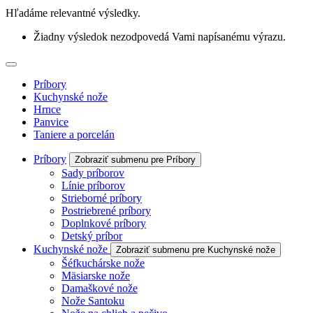
Hľadáme relevantné výsledky.
Žiadny výsledok nezodpovedá Vami napísanému výrazu.
Príbory
Kuchynské nože
Hrnce
Panvice
Taniere a porcelán
Príbory
Zobraziť submenu pre Príbory
Sady príborov
Línie príborov
Strieborné príbory
Postriebrené príbory
Doplnkové príbory
Detský príbor
Kuchynské nože
Zobraziť submenu pre Kuchynské nože
Šéfkuchárske nože
Mäsiarske nože
Damaškové nože
Nože Santoku