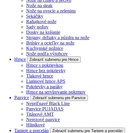
Nože na chlieb a pečivo
Nože na steak
Nože na ovocie a zeleninu
Sekáčiky
Raňajkové nože
Sady nožov
Dosky na krájanie
Stojany, držiaky a púzdra na nože
Brúsky a ocieľky na nože
Kuchynské nožnice
Nože podľa výrobcov
Hrnce
Zobraziť submenu pre Hrnce
Hrnce s pokrievkou
Hrnce bez pokrievky
Tlakové hrnce
Liatinové hrnce APS
Pokrievky a paráky
Hrnce na servírovanie pokrmov
Panvice
Zobraziť submenu pre Panvice
Nepriľnavé Black Line
Panvice PUJADAS
Titánové AMT
Nerezové panvice
Hliníkové
Taniere a porcelán
Zobraziť submenu pre Taniere a porcelán