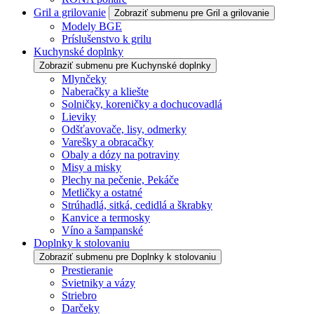
Gril a grilovanie
Zobraziť submenu pre Gril a grilovanie
Modely BGE
Príslušenstvo k grilu
Kuchynské doplnky
Zobraziť submenu pre Kuchynské doplnky
Mlynčeky
Naberačky a kliešte
Solničky, koreničky a dochucovadlá
Lieviky
Odšťavovače, lisy, odmerky
Varešky a obracačky
Obaly a dózy na potraviny
Misy a misky
Plechy na pečenie, Pekáče
Metličky a ostatné
Strúhadlá, sitká, cedidlá a škrabky
Kanvice a termosky
Víno a šampanské
Doplnky k stolovaniu
Zobraziť submenu pre Doplnky k stolovaniu
Prestieranie
Svietniky a vázy
Striebro
Darčeky