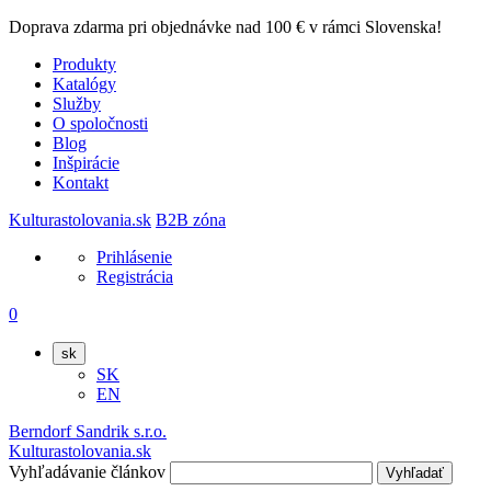
Doprava zdarma pri objednávke nad 100 € v rámci Slovenska!
Produkty
Katalógy
Služby
O spoločnosti
Blog
Inšpirácie
Kontakt
Kulturastolovania.sk
B2B zóna
Prihlásenie
Registrácia
0
sk
SK
EN
Berndorf Sandrik s.r.o.
Kulturastolovania.sk
Vyhľadávanie článkov
Vyhľadať