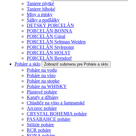
Taniere plytké
Taniere hlboké
Misy a misky
Šálky a podšálky
DETSKÝ PORCELÁN
PORCELÁN BONNA
PORCELÁN Güral
PORCELÁN Seltman Weiden
PORCELÁN Stylepoint
PORCELÁN HOLST
PORCELÁN Berndorf
Poháre a sklo
Zobraziť submenu pre Poháre a sklo
Poháre na vodu
Poháre na víno
Poháre na stopke
Poháre na WHISKY
Plastové poháre
Karafy a džbány
Chladiče na víno a šampanské
Arcoroc poháre
CRYSTAL BOHEMIA poháre
PASABAHCE poháre
Stölzle poháre
RCR poháre
RONA poháre