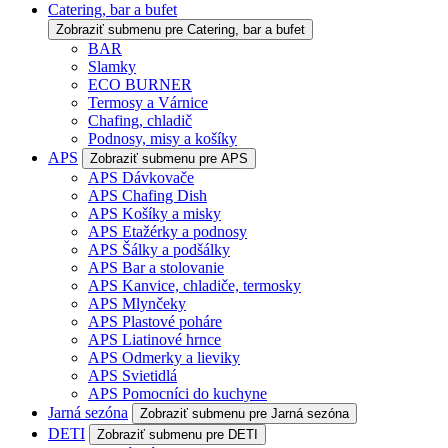
Catering, bar a bufet
Zobraziť submenu pre Catering, bar a bufet
BAR
Slamky
ECO BURNER
Termosy a Várnice
Chafing, chladič
Podnosy, misy a košíky
APS
Zobraziť submenu pre APS
APS Dávkovače
APS Chafing Dish
APS Košíky a misky
APS Etažérky a podnosy
APS Šálky a podšálky
APS Bar a stolovanie
APS Kanvice, chladiče, termosky
APS Mlynčeky
APS Plastové poháre
APS Liatinové hrnce
APS Odmerky a lieviky
APS Svietidlá
APS Pomocníci do kuchyne
Jarná sezóna
Zobraziť submenu pre Jarná sezóna
DETI
Zobraziť submenu pre DETI