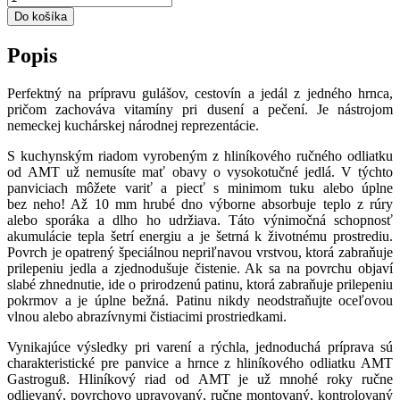
Do košíka
Popis
Perfektný na prípravu gulášov, cestovín a jedál z jedného hrnca,
pričom zachováva vitamíny pri dusení a pečení. Je nástrojom
nemeckej kuchárskej národnej reprezentácie.
S kuchynským riadom vyrobeným z hliníkového ručného odliatku
od AMT už nemusíte mať obavy o vysokotučné jedlá. V týchto
panviciach môžete variť a piecť s minimom tuku alebo úplne
bez neho! Až 10 mm hrubé dno výborne absorbuje teplo z rúry
alebo sporáka a dlho ho udržiava. Táto výnimočná schopnosť
akumulácie tepla šetrí energiu a je šetrná k životnému prostrediu.
Povrch je opatrený špeciálnou nepriľnavou vrstvou, ktorá zabraňuje
prilepeniu jedla a zjednodušuje čistenie. Ak sa na povrchu objaví
slabé zhnednutie, ide o prirodzenú patinu, ktorá zabraňuje prilepeniu
pokrmov a je úplne bežná. Patinu nikdy neodstraňujte oceľovou
vlnou alebo abrazívnymi čistiacimi prostriedkami.
Vynikajúce výsledky pri varení a rýchla, jednoduchá príprava sú
charakteristické pre panvice a hrnce z hliníkového odliatku AMT
Gastroguß. Hliníkový riad od AMT je už mnohé roky ručne
odlievaný, povrchovo upravovaný, ručne montovaný, kontrolovaný