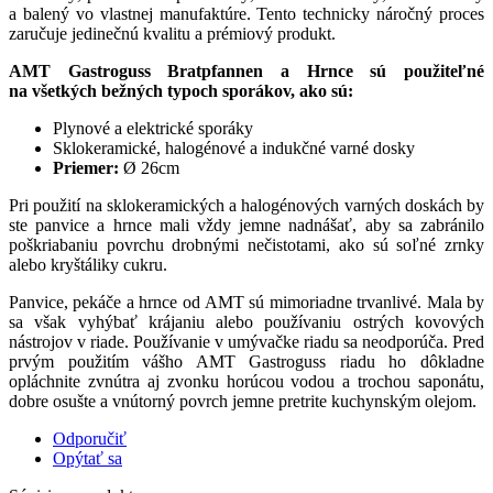
a balený vo vlastnej manufaktúre. Tento technicky náročný proces
zaručuje jedinečnú kvalitu a prémiový produkt.
AMT Gastroguss Bratpfannen a Hrnce sú použiteľné
na všetkých bežných typoch sporákov, ako sú:
Plynové a elektrické sporáky
Sklokeramické, halogénové a indukčné varné dosky
Priemer:
Ø 26cm
Pri použití na sklokeramických a halogénových varných doskách by
ste panvice a hrnce mali vždy jemne nadnášať, aby sa zabránilo
poškriabaniu povrchu drobnými nečistotami, ako sú soľné zrnky
alebo kryštáliky cukru.
Panvice, pekáče a hrnce od AMT sú mimoriadne trvanlivé. Mala by
sa však vyhýbať krájaniu alebo používaniu ostrých kovových
nástrojov v riade. Používanie v umývačke riadu sa neodporúča. Pred
prvým použitím vášho AMT Gastroguss riadu ho dôkladne
opláchnite zvnútra aj zvonku horúcou vodou a trochou saponátu,
dobre osušte a vnútorný povrch jemne pretrite kuchynským olejom.
Odporučiť
Opýtať sa