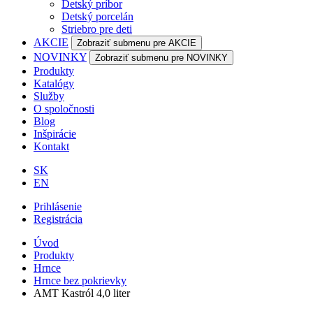
Detský príbor
Detský porcelán
Striebro pre deti
AKCIE
Zobraziť submenu pre AKCIE
NOVINKY
Zobraziť submenu pre NOVINKY
Produkty
Katalógy
Služby
O spoločnosti
Blog
Inšpirácie
Kontakt
SK
EN
Prihlásenie
Registrácia
Úvod
Produkty
Hrnce
Hrnce bez pokrievky
AMT Kastról 4,0 liter