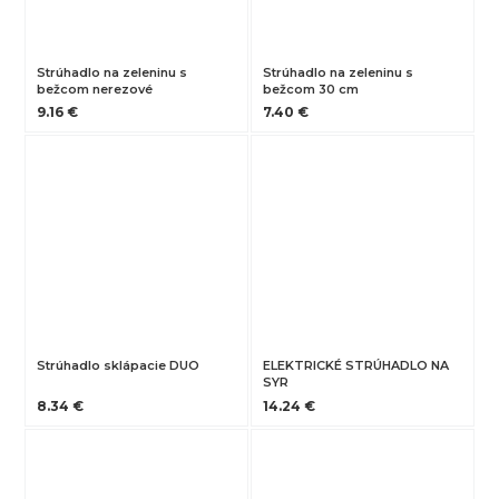
Strúhadlo na zeleninu s
Strúhadlo na zeleninu s
bežcom nerezové
bežcom 30 cm
9.16 €
7.40 €
Strúhadlo sklápacie DUO
ELEKTRICKÉ STRÚHADLO NA
SYR
8.34 €
14.24 €