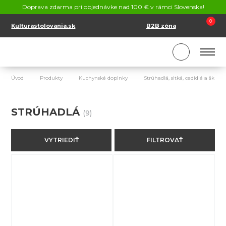
KONTAKT
Doprava zdarma pri objednávke nad 100 € v rámci Slovenska!
SK
EN
0
Kulturastolovania.sk
B2B zóna
Úvod
Produkty
Kuchynské doplnky
Strúhadlá, sitká, cedidlá a škrab
STRÚHADLÁ
(9)
VYTRIEDIŤ
FILTROVAŤ