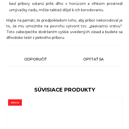
keď príbory ostanú príliš dlho v horúcom a vlhkom prostredí
umývačky riadu, môže taktiež dôjsť k ich korodovaniu.
Majte na pamäti, že predpokladom toho, aby príbor nekorodoval je
to, že mu umožníte na povrchu vytvoriť tzv. „pasivačnú vrstvu“.
Toto zabezpečíte dodržaním vyššie uvedených zásad a budete sa
dlhodobo tešiť z pekného príboru.
ODPORUČIŤ
OPÝTAŤ SA
SÚVISIACE PRODUKTY
Akcia