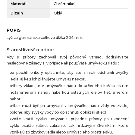
Materiál
Chrómnikel
Dizajn
Oblý
POPIS
Lyžica gurmánska celková dĺžka 204 mm.
Starostlivosť o príbor
Aby si príbory zachovali svoj pôvodný vzhľad, dodržiavajte
nasledovné zásady aj v prípade ak používate umývačku riadu :
po použití príbory opláchnite, aby ste z nich odstránili zvyšky
jedla, aj keď ich plánujete umyť až neskôr,
príbory vkladajte v umývačke riadu do určeného košíka ostrím
noža smerom nahor, náberkou ostatných dielov tiež smerom
nahor,
príbor musí byť pri umývaní v umývačke riadu vždy vo zvislej
polohe, aby zvyšky vody po opláchnutí dokázali stiecť,
zvoľte kratší cyklus umývania, prípadne príbory po ukončení
cyklu osušte ručne, zabránite tak hrdzavým škvrnkám, ktoré
vznikajú zo zbytkov jedla alebo umývacieho prostriedku,