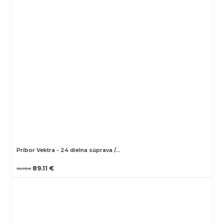
Príbor Vektra - 24 dielna súprava /…
89.11 €
115.73 €