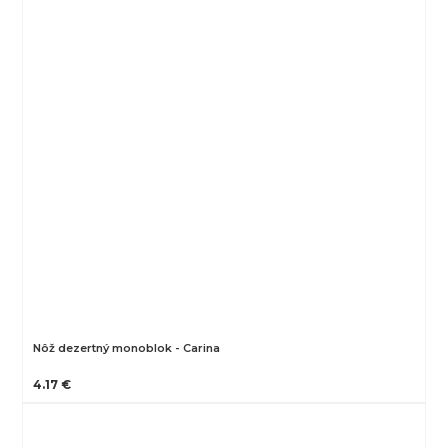
Nôž dezertný monoblok - Carina
4.17 €