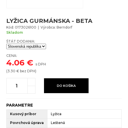
LYŽICA GURMÁNSKA - BETA
Kód: 0173026100 | Výrobca: Berndorf
Skladom
ŠTÁT DODANIA:
CENA:
4.06
€
s DPH
(
3.30
€ bez DPH)
DO KOŠÍKA
PARAMETRE
Kusový príbor
Lyžica
Povrchová úprava
Leštená