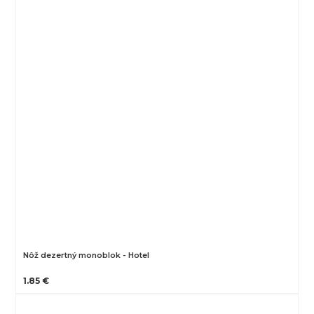
Nôž dezertný monoblok - Hotel
1.85 €