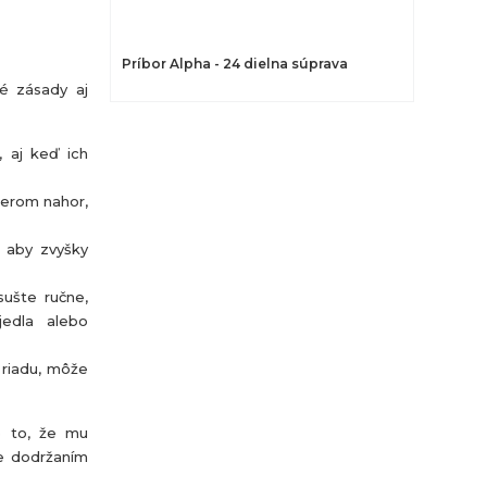
Príbor Alpha - 24 dielna súprava
né zásady aj
, aj keď ich
merom nahor,
, aby zvyšky
sušte ručne,
jedla alebo
 riadu, môže
e to, že mu
te dodržaním