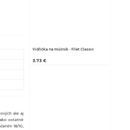
Vidlička na múčnik - Filet Classic
3.73 €
tových ale aj
 ako ostatné
čením 18/10,