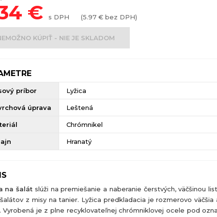
.34
€
s DPH
(
5.97
€ bez DPH)
NEMOŽNO KÚPIŤ - NIE JE SKLADOM
AMETRE
sový príbor
Lyžica
vrchová úprava
Leštená
eriál
Chrómnikel
zajn
Hranatý
IS
a na šalát
slúži na premiešanie a naberanie čerstvých, väčšinou lis
 šalátov z misy na tanier. Lyžica predkladacia je rozmerovo väčšia
e. Vyrobená je z plne recyklovateľnej chrómniklovej ocele pod ozna