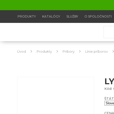
PRODUKTY
KATALÓGY
SLUŽBY
O SPOLOČNOSTI
Úvod
Produkty
Príbory
Línie príborov
L
Kód: 
ŠTÁT
CENA