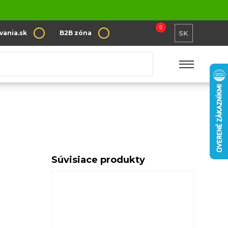
0
vania.sk
B2B zóna
SK
Súvisiace produkty