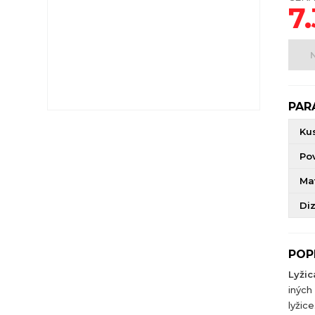
7
PAR
Ku
Po
Mat
Di
POP
Lyžic
iných
lyžic