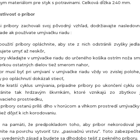
nym materiálom pre styk s potravinami. Celková dĺžka 240 mm.
stlivosť o príbor
i príbory zachovali svoj pôvodný vzhľad, dodržiavajte nasledov
pade ak používate umývačku riadu :
oužití príbory opláchnite, aby ste z nich odstránili zvyšky jedla
ujete umyť až neskôr,
ory vkladajte v umývačke riadu do určeného košíka ostrím noža s
erkou ostatných dielov tiež smerom nahor,
or musí byť pri umývaní v umývačke riadu vždy vo zvislej polohe
 po opláchnutí dokázali stiecť,
te kratší cyklus umývania, prípadne príbory po ukončení cyklu o
ránite tak hrdzavým škvrnkám, ktoré vznikajú zo zbytkov 
vacieho prostriedku,
príbory ostanú príliš dlho v horúcom a vlhkom prostredí umývačky
iež dôjsť k ich korodovaniu.
 na pamäti, že predpokladom toho, aby príbor nekorodoval j
íte na povrchu vytvoriť tzv. „pasivačnú vrstvu“. Toto zabezpečí
e uvedených zásad a budete sa dlhodobo tešiť z pekného príboru.