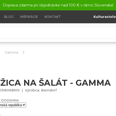
Doprava zdarma pri objednávke nad 100 € v rámci Slovenska!
BLOG
INŠPIRÁCIE
KONTAKT
Kulturastolo
Gamma
Lyžica na šalát - Gamma
YŽICA NA ŠALÁT - GAMMA
0516068100 | Výrobca: Berndorf
 DODANIA:
: