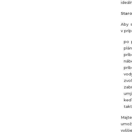
ideál
Staro
Aby s
v prí
po p
plán
príb
náb
príb
vody
zvoľ
zab
umý
keď 
takt
Majte
umožn
vyšši