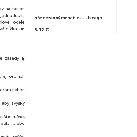
v na tanier.
 jednoduchá
Nôž dezertný monoblok - Chicago
lovej ocele
vá dĺžka 216
5.02 €
né zásady aj
, aj keď ich
merom nahor,
, aby zvyšky
sušte ručne,
jedla alebo
 riadu, môže