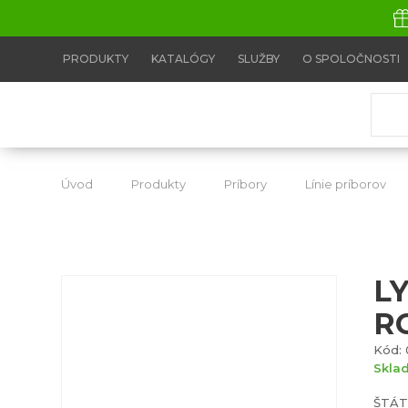
PRODUKTY
KATALÓGY
SLUŽBY
O SPOLOČNOSTI
Úvod
Produkty
Príbory
Línie príborov
L
R
Kód: 
Skla
ŠTÁT