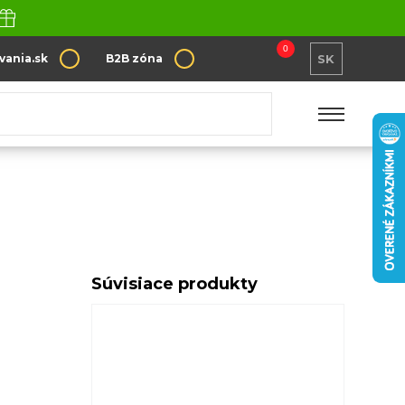
0
vania.sk
B2B zóna
SK
Súvisiace produkty