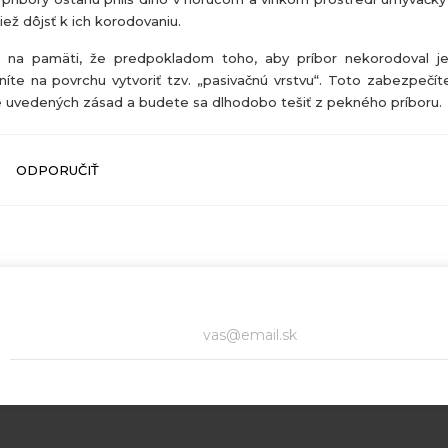
iež dôjsť k ich korodovaniu.
 na pamäti, že predpokladom toho, aby príbor nekorodoval j
íte na povrchu vytvoriť tzv. „pasivačnú vrstvu“. Toto zabezpečí
e uvedených zásad a budete sa dlhodobo tešiť z pekného príboru.
ODPORUČIŤ