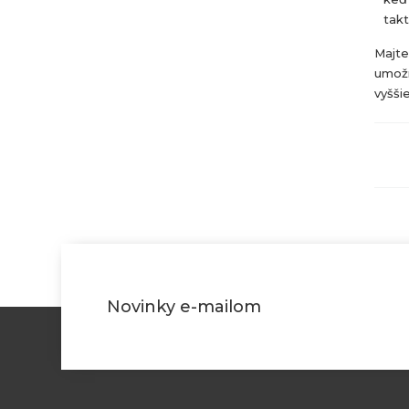
takt
Majte
umožn
vyšši
Novinky e-mailom