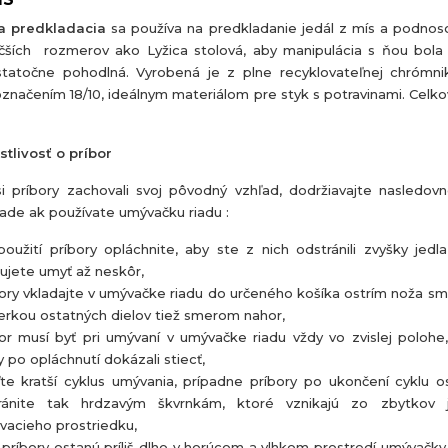
a predkladacia
sa používa na predkladanie jedál z mís a podnoso
čších rozmerov ako Lyžica stolová, aby manipulácia s ňou bola
tatočne pohodlná. Vyrobená je z plne recyklovateľnej chrómnik
značením 18/10, ideálnym materiálom pre styk s potravinami. Celko
stlivosť o príbor
i príbory zachovali svoj pôvodný vzhľad, dodržiavajte nasledov
pade ak používate umývačku riadu :
oužití príbory opláchnite, aby ste z nich odstránili zvyšky jedla
ujete umyť až neskôr,
ory vkladajte v umývačke riadu do určeného košíka ostrím noža s
erkou ostatných dielov tiež smerom nahor,
or musí byť pri umývaní v umývačke riadu vždy vo zvislej polohe
 po opláchnutí dokázali stiecť,
te kratší cyklus umývania, prípadne príbory po ukončení cyklu o
ránite tak hrdzavým škvrnkám, ktoré vznikajú zo zbytkov 
vacieho prostriedku,
príbory ostanú príliš dlho v horúcom a vlhkom prostredí umývačky