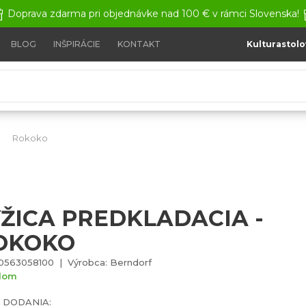
Doprava zdarma pri objednávke nad 100 € v rámci Slovenska!
BLOG
INŠPIRÁCIE
KONTAKT
Kulturastolo
Rokoko
Lyžica predkladacia - Rokoko
YŽICA PREDKLADACIA -
OKOKO
0563058100 | Výrobca: Berndorf
dom
 DODANIA: