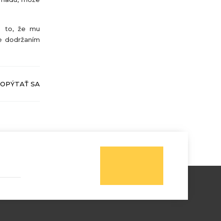
e to, že mu
te dodržaním
OPÝTAŤ SA