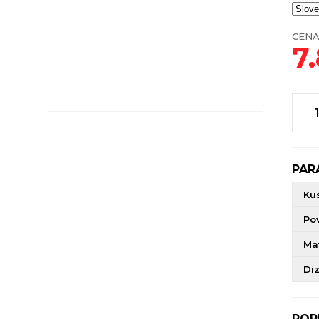
CENA
7
PAR
Ku
Po
Mat
Di
POP