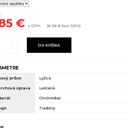
:
.85
€
s DPH
(
6.38
€ bez DPH)
DO KOŠÍKA
AMETRE
sový príbor
Lyžica
vrchová úprava
Leštená
eriál
Chrómnikel
zajn
Tradičný
IS