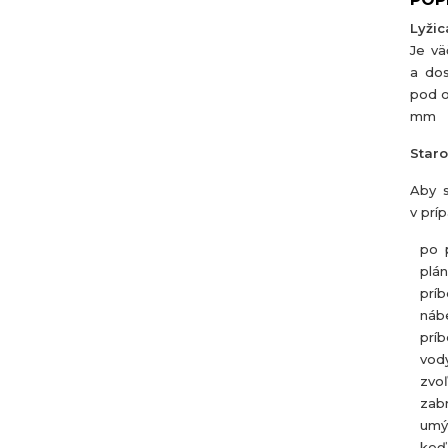
Lyžic
Je vä
a dos
pod o
mm
Staro
Aby s
v prí
po p
plán
príb
náb
príb
vody
zvoľ
zab
umý
keď 