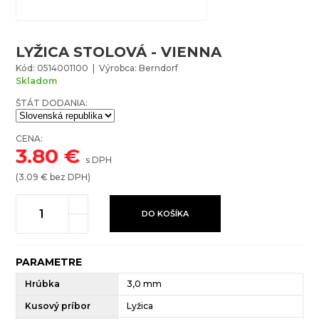
LYŽICA STOLOVÁ - VIENNA
Kód: 0514001100 | Výrobca: Berndorf
Skladom
ŠTÁT DODANIA:
CENA:
3.80
€
s DPH
(
3.09
€ bez DPH)
DO KOŠÍKA
PARAMETRE
Hrúbka
3,0 mm
Kusový príbor
Lyžica