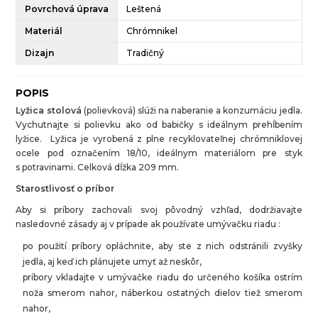
Povrchová úprava
Leštená
Materiál
Chrómnikel
Dizajn
Tradičný
POPIS
Lyžica stolová
(polievková) slúži na naberanie a konzumáciu jedla.
Vychutnajte si polievku ako od babičky s ideálnym prehĺbením
lyžice. Lyžica je vyrobená z plne recyklovateľnej chrómniklovej
ocele pod označením 18/10, ideálnym materiálom pre styk
s potravinami. Celková dĺžka 209 mm.
Starostlivosť o príbor
Aby si príbory zachovali svoj pôvodný vzhľad, dodržiavajte
nasledovné zásady aj v prípade ak používate umývačku riadu :
po použití príbory opláchnite, aby ste z nich odstránili zvyšky
jedla, aj keď ich plánujete umyť až neskôr,
príbory vkladajte v umývačke riadu do určeného košíka ostrím
noža smerom nahor, náberkou ostatných dielov tiež smerom
nahor,