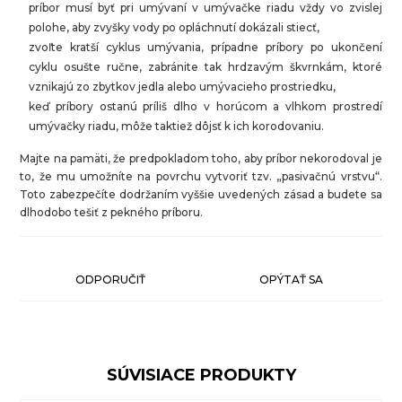
príbor musí byť pri umývaní v umývačke riadu vždy vo zvislej
polohe, aby zvyšky vody po opláchnutí dokázali stiecť,
zvoľte kratší cyklus umývania, prípadne príbory po ukončení
cyklu osušte ručne, zabránite tak hrdzavým škvrnkám, ktoré
vznikajú zo zbytkov jedla alebo umývacieho prostriedku,
keď príbory ostanú príliš dlho v horúcom a vlhkom prostredí
umývačky riadu, môže taktiež dôjsť k ich korodovaniu.
Majte na pamäti, že predpokladom toho, aby príbor nekorodoval je
to, že mu umožníte na povrchu vytvoriť tzv. „pasivačnú vrstvu“.
Toto zabezpečíte dodržaním vyššie uvedených zásad a budete sa
dlhodobo tešiť z pekného príboru.
ODPORUČIŤ
OPÝTAŤ SA
SÚVISIACE PRODUKTY