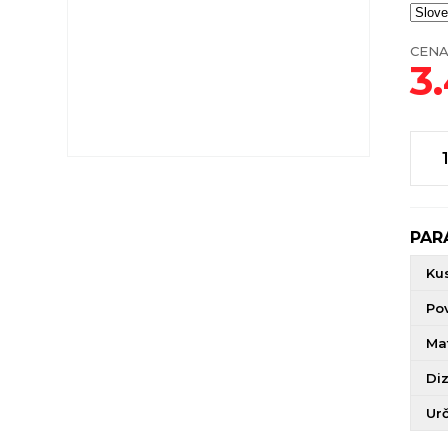
CENA
3
PAR
Ku
Po
Mat
Di
Ur