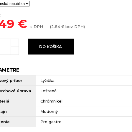
:
.49
€
s DPH
(
2.84
€ bez DPH)
DO KOŠÍKA
AMETRE
sový príbor
Lyžička
vrchová úprava
Leštená
eriál
Chrómnikel
zajn
Moderný
čenie
Pre gastro