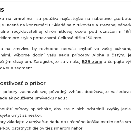
IS
čka na zmrzlinu
sa používa najčastejšie na naberanie „sorbetu“
 je určená na konzumáciu. Skladá sa z rukoväte a zrezanej náber
plne recyklovateľnej chrómniklovej ocele pod označením 18/1
iálom pre styk s potravinami. Celková dĺžka 130 mm.
ka na zmrzlinu by rozhodne nemala chýbať vo vašej cukrárni, k
inárni. Výborne doplní vašu
sadu príborov Alpha
s čistým, j
kčným dizajnom. Zaregistrujte sa v našej
B2B zóne
a čerpajte vý
HoReCa segment.
ostlivosť o príbor
i príbory zachovali svoj pôvodný vzhľad, dodržiavajte nasledov
pade ak používate umývačku riadu :
oužití príbory opláchnite, aby ste z nich odstránili zvyšky jedla
ujete umyť až neskôr,
ory vkladajte v umývačke riadu do určeného košíka ostrím noža s
erkou ostatných dielov tiež smerom nahor,