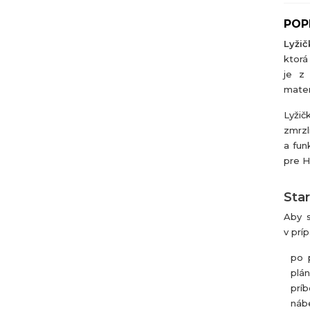
POP
Lyži
ktorá
je z 
mater
Lyžič
zmrzl
a fun
pre 
Star
Aby s
v prí
po p
plán
príb
náb