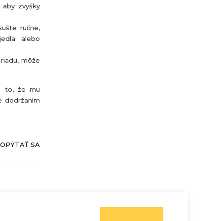
, aby zvyšky
sušte ručne,
jedla alebo
 riadu, môže
e to, že mu
te dodržaním
OPÝTAŤ SA