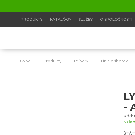
PRODUKTY
KATALÓGY
SLUŽBY
O SPOLOČNOSTI
Úvod
Produkty
Príbory
Línie príborov
L
-
Kód: 
Skla
ŠTÁT