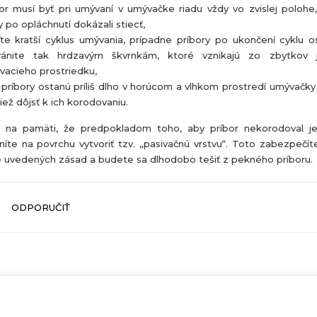
or musí byť pri umývaní v umývačke riadu vždy vo zvislej polohe
 po opláchnutí dokázali stiecť,
te kratší cyklus umývania, prípadne príbory po ukončení cyklu o
ránite tak hrdzavým škvrnkám, ktoré vznikajú zo zbytkov 
vacieho prostriedku,
príbory ostanú príliš dlho v horúcom a vlhkom prostredí umývačky
iež dôjsť k ich korodovaniu.
 na pamäti, že predpokladom toho, aby príbor nekorodoval j
íte na povrchu vytvoriť tzv. „pasivačnú vrstvu“. Toto zabezpečí
e uvedených zásad a budete sa dlhodobo tešiť z pekného príboru.
ODPORUČIŤ