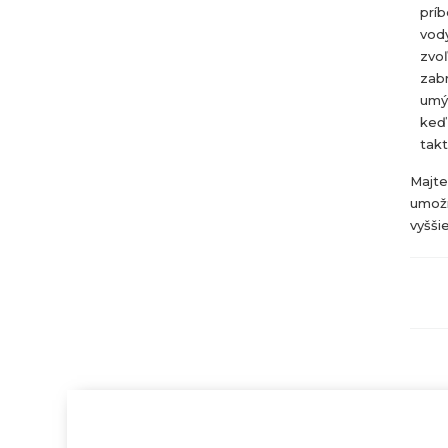
príb
vody
zvoľ
zab
umý
keď 
takt
Majte
umožn
vyšši