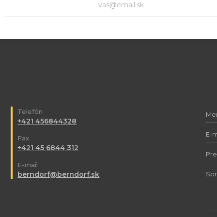
Telefón
+421 456844328
Fax
+421 45 6844 312
E-mail
berndorf@berndorf.sk