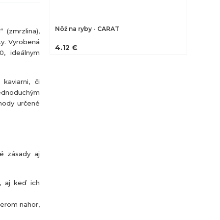
Nôž na ryby - CARAT
 (zmrzlina),
ky. Vyrobená
4.12 €
0, ideálnym
aviarni, či
ednoduchým
hody určené
né zásady aj
, aj keď ich
merom nahor,