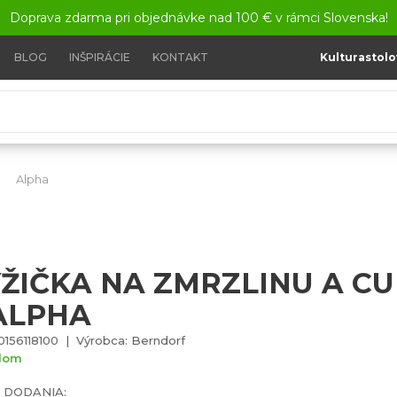
Doprava zdarma pri objednávke nad 100 € v rámci Slovenska!
BLOG
INŠPIRÁCIE
KONTAKT
Kulturastolo
Alpha
Lyžička na zmrzlinu a cukor - Alpha
YŽIČKA NA ZMRZLINU A C
 ALPHA
0156118100 | Výrobca: Berndorf
dom
 DODANIA: