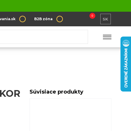
0
vania.sk
B2B zóna
SK
UKOR
Súvisiace produkty