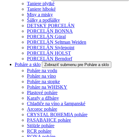
Taniere plytké
Taniere hlboké
Misy a misky
Šálky a podšálky
DETSKÝ PORCELÁN
PORCELÁN BONNA
PORCELÁN Güral
PORCELÁN Seltman Weiden
PORCELÁN Stylepoint
PORCELÁN HOLST
PORCELÁN Berndorf
Poháre a sklo
Zobraziť submenu pre Poháre a sklo
Poháre na vodu
Poháre na víno
Poháre na stopke
Poháre na WHISKY
Plastové poháre
Karafy a džbány
Chladiče na víno a šampanské
Arcoroc poháre
CRYSTAL BOHEMIA poháre
PASABAHCE poháre
Stölzle poháre
RCR poháre
RONA poháre