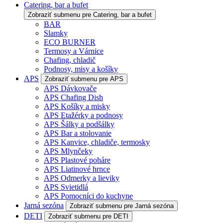
Catering, bar a bufet
Zobraziť submenu pre Catering, bar a bufet
BAR
Slamky
ECO BURNER
Termosy a Várnice
Chafing, chladič
Podnosy, misy a košíky
APS
Zobraziť submenu pre APS
APS Dávkovače
APS Chafing Dish
APS Košíky a misky
APS Etažérky a podnosy
APS Šálky a podšálky
APS Bar a stolovanie
APS Kanvice, chladiče, termosky
APS Mlynčeky
APS Plastové poháre
APS Liatinové hrnce
APS Odmerky a lieviky
APS Svietidlá
APS Pomocníci do kuchyne
Jarná sezóna
Zobraziť submenu pre Jarná sezóna
DETI
Zobraziť submenu pre DETI