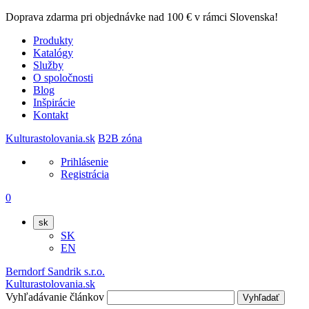
Doprava zdarma pri objednávke nad 100 € v rámci Slovenska!
Produkty
Katalógy
Služby
O spoločnosti
Blog
Inšpirácie
Kontakt
Kulturastolovania.sk
B2B zóna
Prihlásenie
Registrácia
0
sk
SK
EN
Berndorf Sandrik s.r.o.
Kulturastolovania.sk
Vyhľadávanie článkov
Vyhľadať