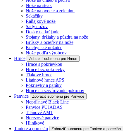
Nože na chlieb a pečivo
Nože na steak
Nože na ovocie a zeleninu
Sekáčiky
Raňajkové nože
Sady nožov
Dosky na krájanie
Stojany, držiaky a púzdra na nože
Brúsky a ocieľky na nože
Kuchynské nožnice
Nože podľa výrobcov
Hrnce
Zobraziť submenu pre Hrnce
Hrnce s pokrievkou
Hrnce bez pokrievky
Tlakové hrnce
Liatinové hrnce APS
Pokrievky a paráky
Hrnce na servírovanie pokrmov
Panvice
Zobraziť submenu pre Panvice
Nepriľnavé Black Line
Panvice PUJADAS
Titánové AMT
Nerezové panvice
Hliníkové
Taniere a porcelán
Zobraziť submenu pre Taniere a porcelán