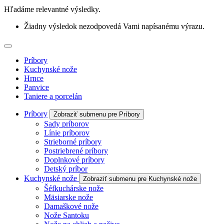
Hľadáme relevantné výsledky.
Žiadny výsledok nezodpovedá Vami napísanému výrazu.
Príbory
Kuchynské nože
Hrnce
Panvice
Taniere a porcelán
Príbory
Zobraziť submenu pre Príbory
Sady príborov
Línie príborov
Strieborné príbory
Postriebrené príbory
Doplnkové príbory
Detský príbor
Kuchynské nože
Zobraziť submenu pre Kuchynské nože
Šéfkuchárske nože
Mäsiarske nože
Damaškové nože
Nože Santoku