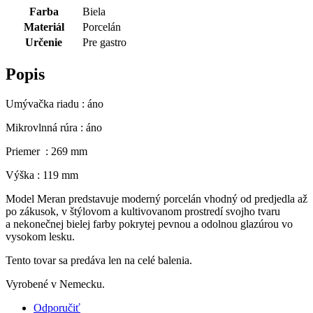
Farba
Biela
Materiál
Porcelán
Určenie
Pre gastro
Popis
Umývačka riadu : áno
Mikrovlnná rúra : áno
Priemer : 269 mm
Výška : 119 mm
Model Meran predstavuje moderný porcelán vhodný od predjedla až
po zákusok, v štýlovom a kultivovanom prostredí svojho tvaru
a nekonečnej bielej farby pokrytej pevnou a odolnou glazúrou vo
vysokom lesku.
Tento tovar sa predáva len na celé balenia.
Vyrobené v Nemecku.
Odporučiť