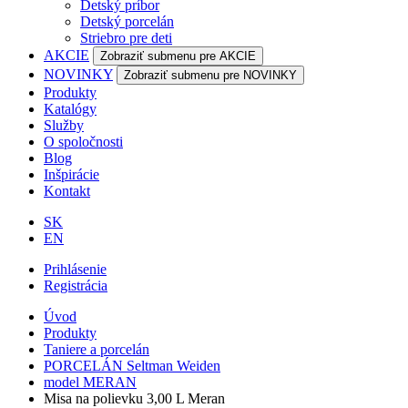
Detský príbor
Detský porcelán
Striebro pre deti
AKCIE
Zobraziť submenu pre AKCIE
NOVINKY
Zobraziť submenu pre NOVINKY
Produkty
Katalógy
Služby
O spoločnosti
Blog
Inšpirácie
Kontakt
SK
EN
Prihlásenie
Registrácia
Úvod
Produkty
Taniere a porcelán
PORCELÁN Seltman Weiden
model MERAN
Misa na polievku 3,00 L Meran