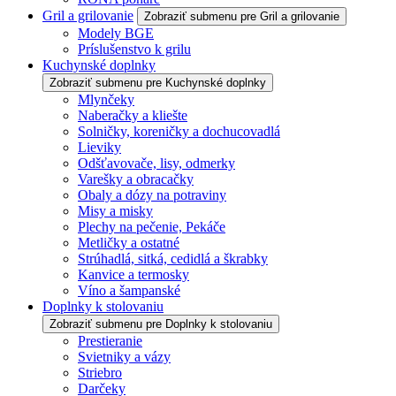
Gril a grilovanie
Zobraziť submenu pre Gril a grilovanie
Modely BGE
Príslušenstvo k grilu
Kuchynské doplnky
Zobraziť submenu pre Kuchynské doplnky
Mlynčeky
Naberačky a kliešte
Solničky, koreničky a dochucovadlá
Lieviky
Odšťavovače, lisy, odmerky
Varešky a obracačky
Obaly a dózy na potraviny
Misy a misky
Plechy na pečenie, Pekáče
Metličky a ostatné
Strúhadlá, sitká, cedidlá a škrabky
Kanvice a termosky
Víno a šampanské
Doplnky k stolovaniu
Zobraziť submenu pre Doplnky k stolovaniu
Prestieranie
Svietniky a vázy
Striebro
Darčeky