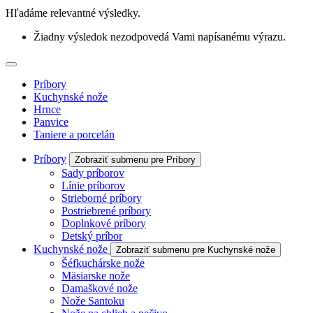
Hľadáme relevantné výsledky.
Žiadny výsledok nezodpovedá Vami napísanému výrazu.
Príbory
Kuchynské nože
Hrnce
Panvice
Taniere a porcelán
Príbory
Zobraziť submenu pre Príbory
Sady príborov
Línie príborov
Strieborné príbory
Postriebrené príbory
Doplnkové príbory
Detský príbor
Kuchynské nože
Zobraziť submenu pre Kuchynské nože
Šéfkuchárske nože
Mäsiarske nože
Damaškové nože
Nože Santoku