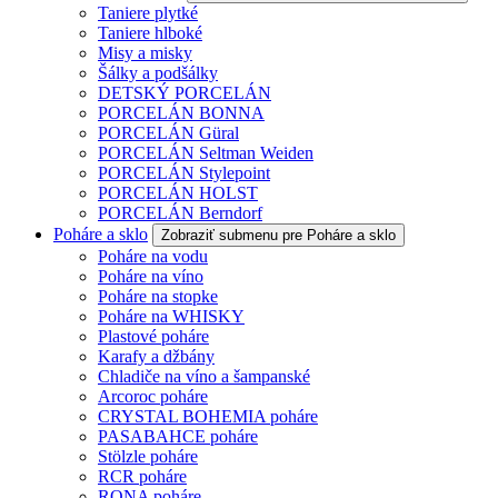
Taniere plytké
Taniere hlboké
Misy a misky
Šálky a podšálky
DETSKÝ PORCELÁN
PORCELÁN BONNA
PORCELÁN Güral
PORCELÁN Seltman Weiden
PORCELÁN Stylepoint
PORCELÁN HOLST
PORCELÁN Berndorf
Poháre a sklo
Zobraziť submenu pre Poháre a sklo
Poháre na vodu
Poháre na víno
Poháre na stopke
Poháre na WHISKY
Plastové poháre
Karafy a džbány
Chladiče na víno a šampanské
Arcoroc poháre
CRYSTAL BOHEMIA poháre
PASABAHCE poháre
Stölzle poháre
RCR poháre
RONA poháre