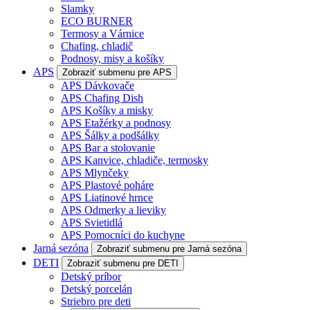
Slamky
ECO BURNER
Termosy a Várnice
Chafing, chladič
Podnosy, misy a košíky
APS
Zobraziť submenu pre APS
APS Dávkovače
APS Chafing Dish
APS Košíky a misky
APS Etažérky a podnosy
APS Šálky a podšálky
APS Bar a stolovanie
APS Kanvice, chladiče, termosky
APS Mlynčeky
APS Plastové poháre
APS Liatinové hrnce
APS Odmerky a lieviky
APS Svietidlá
APS Pomocníci do kuchyne
Jarná sezóna
Zobraziť submenu pre Jarná sezóna
DETI
Zobraziť submenu pre DETI
Detský príbor
Detský porcelán
Striebro pre deti