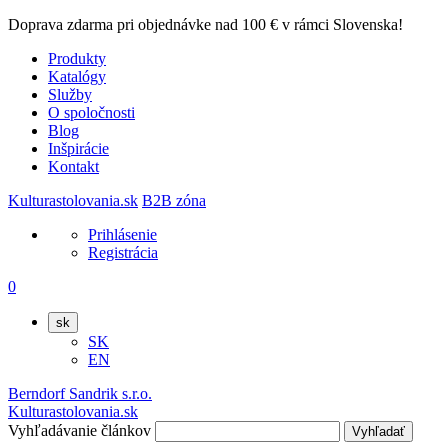
Doprava zdarma pri objednávke nad 100 € v rámci Slovenska!
Produkty
Katalógy
Služby
O spoločnosti
Blog
Inšpirácie
Kontakt
Kulturastolovania.sk
B2B zóna
Prihlásenie
Registrácia
0
sk
SK
EN
Berndorf Sandrik s.r.o.
Kulturastolovania.sk
Vyhľadávanie článkov
Vyhľadať