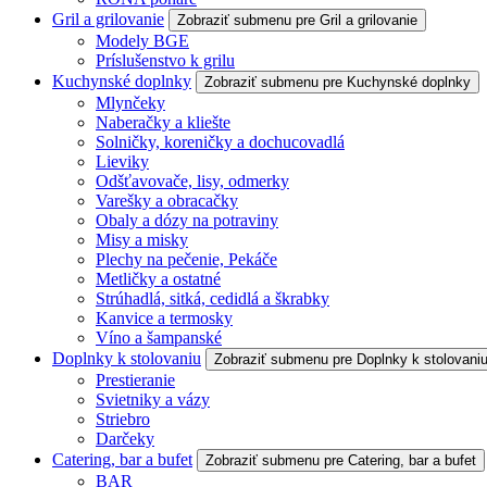
Gril a grilovanie
Zobraziť submenu pre Gril a grilovanie
Modely BGE
Príslušenstvo k grilu
Kuchynské doplnky
Zobraziť submenu pre Kuchynské doplnky
Mlynčeky
Naberačky a kliešte
Solničky, koreničky a dochucovadlá
Lieviky
Odšťavovače, lisy, odmerky
Varešky a obracačky
Obaly a dózy na potraviny
Misy a misky
Plechy na pečenie, Pekáče
Metličky a ostatné
Strúhadlá, sitká, cedidlá a škrabky
Kanvice a termosky
Víno a šampanské
Doplnky k stolovaniu
Zobraziť submenu pre Doplnky k stolovani
Prestieranie
Svietniky a vázy
Striebro
Darčeky
Catering, bar a bufet
Zobraziť submenu pre Catering, bar a bufet
BAR