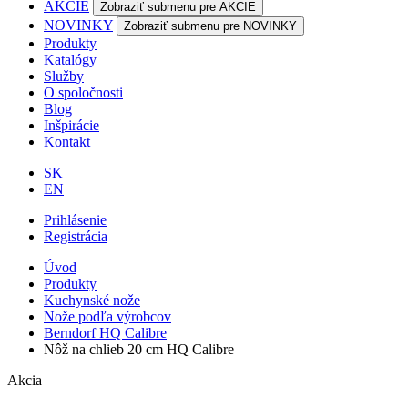
AKCIE
Zobraziť submenu pre AKCIE
NOVINKY
Zobraziť submenu pre NOVINKY
Produkty
Katalógy
Služby
O spoločnosti
Blog
Inšpirácie
Kontakt
SK
EN
Prihlásenie
Registrácia
Úvod
Produkty
Kuchynské nože
Nože podľa výrobcov
Berndorf HQ Calibre
Nôž na chlieb 20 cm HQ Calibre
Akcia