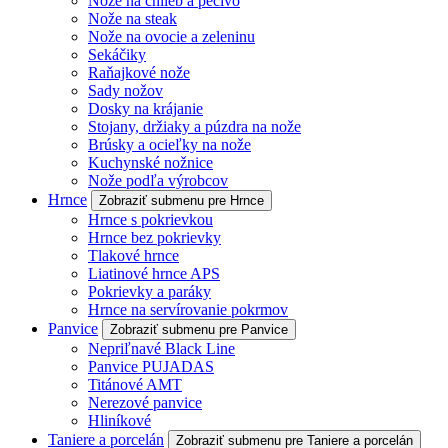
Nože na chlieb a pečivo
Nože na steak
Nože na ovocie a zeleninu
Sekáčiky
Raňajkové nože
Sady nožov
Dosky na krájanie
Stojany, držiaky a púzdra na nože
Brúsky a ocieľky na nože
Kuchynské nožnice
Nože podľa výrobcov
Hrnce
Zobraziť submenu pre Hrnce
Hrnce s pokrievkou
Hrnce bez pokrievky
Tlakové hrnce
Liatinové hrnce APS
Pokrievky a paráky
Hrnce na servírovanie pokrmov
Panvice
Zobraziť submenu pre Panvice
Nepriľnavé Black Line
Panvice PUJADAS
Titánové AMT
Nerezové panvice
Hliníkové
Taniere a porcelán
Zobraziť submenu pre Taniere a porcelán