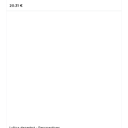
20.31 €
Lyžica dezertná - Perspectives