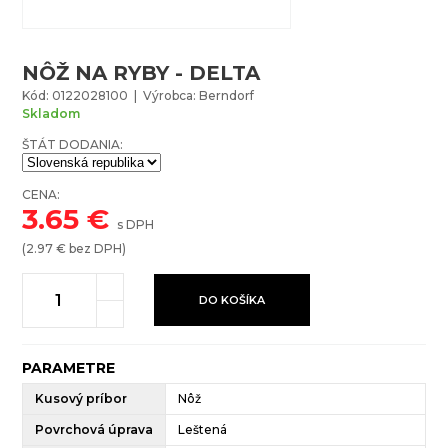
NÔŽ NA RYBY - DELTA
Kód: 0122028100 | Výrobca: Berndorf
Skladom
ŠTÁT DODANIA:
CENA:
3.65
€
s DPH
(
2.97
€ bez DPH)
DO KOŠÍKA
PARAMETRE
Kusový príbor
Nôž
Povrchová úprava
Leštená