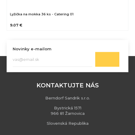
Lyžička na mokka 36 ks - Catering 01
9.07 €
Novinky e-mailom
KONTAKTUJTE NÁS
Berndorf Sandrik s.r.o.
Bystrická 1571
966 81 Žarnovica
Slovenská Republika