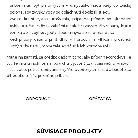
príbor musí byť pri umývaní v umývačke riadu vždy vo zvislej
polohe, aby zvyšky vody po opláchnutí dokázali stiecť,
zvoľte kratší cyklus umývania, prípadne príbory po ukončení
cyklu osušte ručne, zabránite tak hrdzavým škvrnkám, ktoré
vznikajú zo zbytkov jedla alebo umývacieho prostriedku,
keď príbory ostanú príliš dlho v horúcom a vlhkom prostredí
umývačky riadu, môže taktiež dôjsť k ich korodovaniu.
Majte na pamäti, že predpokladom toho, aby príbor nekorodoval je
to, že mu umožníte na povrchu vytvoriť tzv. „pasivačnú vrstvu“.
Toto zabezpečíte dodržaním vyššie uvedených zásad a budete sa
dlhodobo tešiť z pekného príboru.
ODPORUČIŤ
OPÝTAŤ SA
SÚVISIACE PRODUKTY