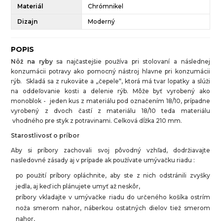
Materiál
Chrómnikel
Dizajn
Moderný
POPIS
Nôž na ryby
sa najčastejšie používa pri stolovaní a následnej
konzumácii potravy ako pomocný nástroj hlavne pri konzumácii
rýb. Skladá sa z rukoväte a „čepele“, ktorá má tvar lopatky a slúži
na oddeľovanie kosti a delenie rýb. Môže byť vyrobený ako
monoblok - jeden kus z materiálu pod označením 18/10, prípadne
vyrobený z dvoch častí z materiálu 18/10 teda materiálu
vhodného pre styk z potravinami. Celková dĺžka 210 mm.
Starostlivosť o príbor
Aby si príbory zachovali svoj pôvodný vzhľad, dodržiavajte
nasledovné zásady aj v prípade ak používate umývačku riadu :
po použití príbory opláchnite, aby ste z nich odstránili zvyšky
jedla, aj keď ich plánujete umyť až neskôr,
príbory vkladajte v umývačke riadu do určeného košíka ostrím
noža smerom nahor, náberkou ostatných dielov tiež smerom
nahor,