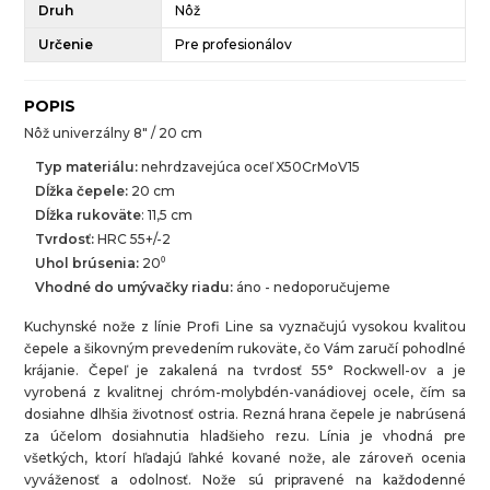
Druh
Nôž
Určenie
Pre profesionálov
POPIS
Nôž univerzálny 8" / 20 cm
Typ materiálu:
nehrdzavejúca oceľ X50CrMoV15
Dĺžka čepele:
20 cm
Dĺžka rukoväte
: 11,5 cm
Tvrdosť:
HRC 55+/-2
Uhol brúsenia:
20⁰
Vhodné do umývačky riadu:
áno - nedoporučujeme
Kuchynské nože z línie Profi Line sa vyznačujú vysokou kvalitou
čepele a šikovným prevedením rukoväte, čo Vám zaručí pohodlné
krájanie. Čepeľ je zakalená na tvrdosť 55° Rockwell-ov a je
vyrobená z kvalitnej chróm-molybdén-vanádiovej ocele, čím sa
dosiahne dlhšia životnosť ostria. Rezná hrana čepele je nabrúsená
za účelom dosiahnutia hladšieho rezu. Línia je vhodná pre
všetkých, ktorí hľadajú ľahké kované nože, ale zároveň ocenia
vyváženosť a odolnosť. Nože sú pripravené na každodenné