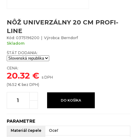
NÔŽ UNIVERZÁLNY 20 CM PROFI-
LINE
Kód: 0375196200 | Výrobca: Berndorf
Skladom
ŠTÁT DODANIA:
CENA:
20.32
€
s DPH
(
16.52
€ bez DPH)
DO KOŠÍKA
PARAMETRE
Materiál čepele
Oceľ