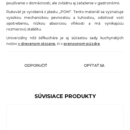
používanie v domácnosti, ale zvládnu aj zaťaženie v gastronómii.
Rukoväť je vyrobená z plastu „POM“. Tento materiál sa vyznačuje
vysokou mechanickou pevnosťou a tuhosťou, odolnosť voči
opotrebeniu, nízkou absorciou vlhkosti a má vynikajúcu
rozmerovú stabilitu.
Univerzálny nôž šéfkuchára je aj súčasťou sady kuchynských
nožov
v drevenom stojane
, či v
prenosnom púzdre
.
ODPORUČIŤ
OPÝTAŤ SA
SÚVISIACE PRODUKTY