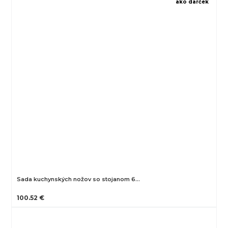
ako darček
Sada kuchynských nožov so stojanom 6…
100.52 €