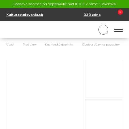
KONTAKT
Doprava zdarma pri objednávke nad 100 € v rámci Slovenska!
SK
EN
0
Kulturastolovania.sk
B2B zóna
Úvod
Produkty
Kuchynské doplnky
Obaly a dózy na potraviny