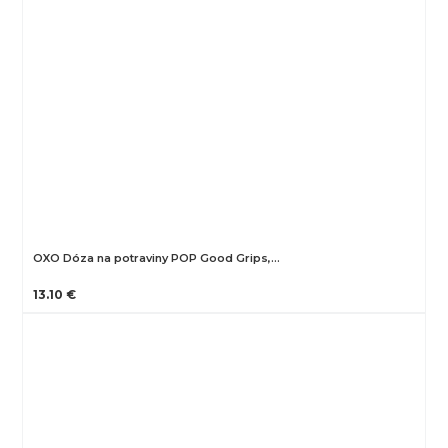
OXO Dóza na potraviny POP Good Grips,…
13.10 €