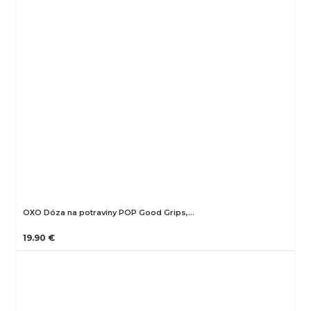
OXO Dóza na potraviny POP Good Grips,…
19.90 €