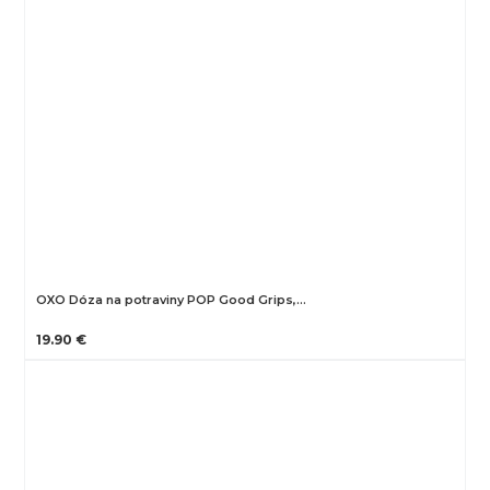
OXO Dóza na potraviny POP Good Grips,…
19.90 €