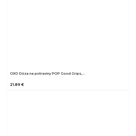
OXO Dóza na potraviny POP Good Grips,…
21.89 €