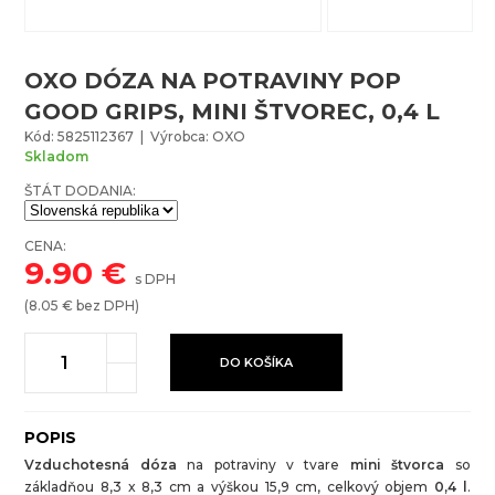
OXO DÓZA NA POTRAVINY POP
GOOD GRIPS, MINI ŠTVOREC, 0,4 L
Kód: 5825112367 | Výrobca: OXO
Skladom
ŠTÁT DODANIA:
CENA:
9.90
€
s DPH
(
8.05
€ bez DPH)
DO KOŠÍKA
POPIS
Vzduchotesná dóza
na potraviny v tvare
mini štvorca
so
základňou 8,3 x 8,3 cm a výškou 15,9 cm, celkový objem
0,4 l
.