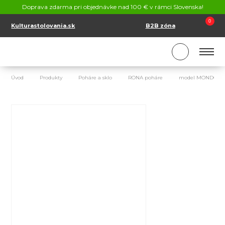
KONTAKT
Doprava zdarma pri objednávke nad 100 € v rámci Slovenska!
SK
EN
0
Kulturastolovania.sk
B2B zóna
Úvod
Produkty
Poháre a sklo
RONA poháre
model MONDO