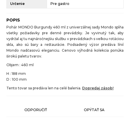
Určenie
Pre gastro
POPIS
Pohár MONDO Burgundy 460 ml z univerzálnej sady Mondo spĺňa
všetky požiadavky pre denné prevádzky. Je vyvinutý tak, aby
vydržal aj tu najnáročnejšiu službu v prevádzkach s veľkou rotáciou
skla, ako sú bary a reštaurácie. Podsadený výzor predáva línií
Mondo nadčasovú eleganciu. Cenovo výhodná kolekcia ponúka
širokú paletu tvarov.
Objem : 460 ml
H : 188 mm
D : 100 mm
Tento tovar sa predáva len na celé balenia.
Dopredaj zásob!
ODPORUČIŤ
OPÝTAŤ SA