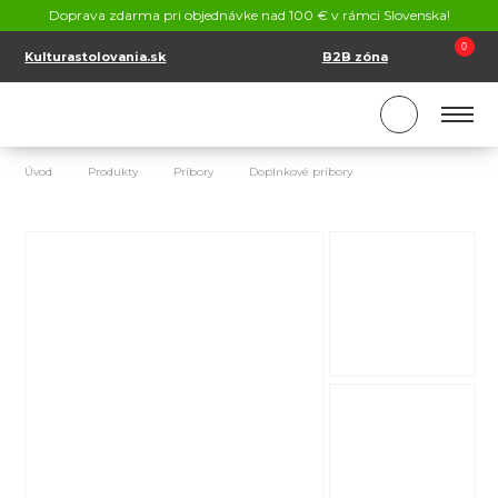
KONTAKT
Doprava zdarma pri objednávke nad 100 € v rámci Slovenska!
SK
EN
0
Kulturastolovania.sk
B2B zóna
Úvod
Produkty
Príbory
Doplnkové príbory
Porcelánová podlo