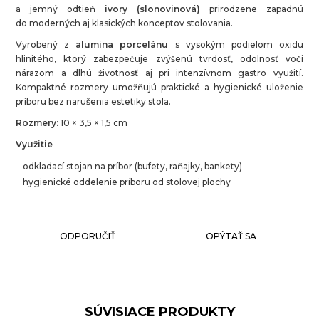
a jemný odtieň
ivory (slonovinová)
prirodzene zapadnú
do moderných aj klasických konceptov stolovania.
Vyrobený z
alumina porcelánu
s vysokým podielom oxidu
hlinitého, ktorý zabezpečuje zvýšenú tvrdosť, odolnosť voči
nárazom a dlhú životnosť aj pri intenzívnom gastro využití.
Kompaktné rozmery umožňujú praktické a hygienické uloženie
príboru bez narušenia estetiky stola.
Rozmery:
10 × 3,5 × 1,5 cm
Využitie
odkladací stojan na príbor (bufety, raňajky, bankety)
hygienické oddelenie príboru od stolovej plochy
ODPORUČIŤ
OPÝTAŤ SA
SÚVISIACE PRODUKTY