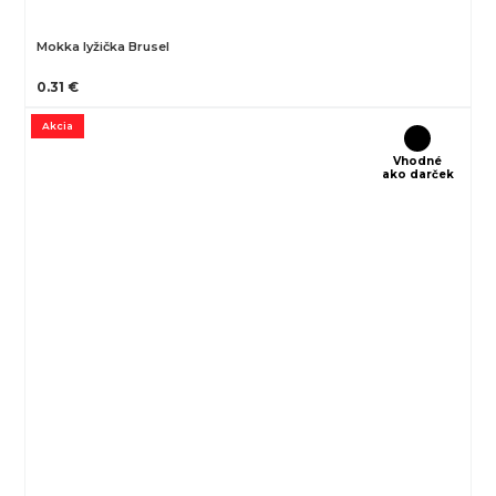
Mokka lyžička Brusel
0.31 €
Akcia
Vhodné
ako darček