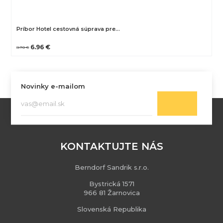
Príbor Hotel cestovná súprava pre…
6.96 €
8.70 €
Novinky e-mailom
KONTAKTUJTE NÁS
Berndorf Sandrik s.r.o.
Bystrická 1571
966 81 Žarnovica
Slovenská Republika