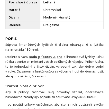
Povrchová úprava
Leštená
Materiál
Chrómnikel
Dizajn
Moderný , Hranatý
Určenie
Pre gastro
POPIS
Súprava limonádových lyžičiek 6 dielna obsahuje: 6 x lyžička
na limonádu (180mm).
Doplňte si vašu
sadu príborov Alpha
o limonádové lyžičky. Dlhú
rúčku oceníte pri miešaní vašich obľúbených nápojov. Príbor Alpha,
to je jednoduchý a čistý dizajn, vyrobený tak, aby dobre sedel
v ruke. Dizajnom a funkčnosťou sa výborne hodí do domácností,
ale aj do cukrární, či kaviarní.
Starostlivosť o príbor
Aby si príbory zachovali svoj pôvodný vzhľad, dodržiavajte
nasledovné zásady aj v prípade ak používate umývačku riadu :
po použití príbory opláchnite, aby ste z nich odstránili zvyšky