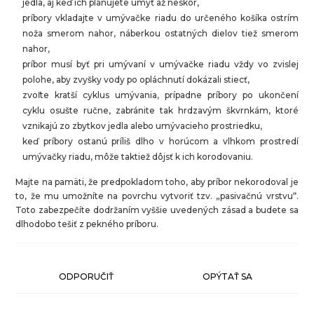
jedla, aj keď ich plánujete umyť až neskôr,
príbory vkladajte v umývačke riadu do určeného košíka ostrím
noža smerom nahor, náberkou ostatných dielov tiež smerom
nahor,
príbor musí byť pri umývaní v umývačke riadu vždy vo zvislej
polohe, aby zvyšky vody po opláchnutí dokázali stiecť,
zvoľte kratší cyklus umývania, prípadne príbory po ukončení
cyklu osušte ručne, zabránite tak hrdzavým škvrnkám, ktoré
vznikajú zo zbytkov jedla alebo umývacieho prostriedku,
keď príbory ostanú príliš dlho v horúcom a vlhkom prostredí
umývačky riadu, môže taktiež dôjsť k ich korodovaniu.
Majte na pamäti, že predpokladom toho, aby príbor nekorodoval je
to, že mu umožníte na povrchu vytvoriť tzv. „pasivačnú vrstvu“.
Toto zabezpečíte dodržaním vyššie uvedených zásad a budete sa
dlhodobo tešiť z pekného príboru.
ODPORUČIŤ
OPÝTAŤ SA