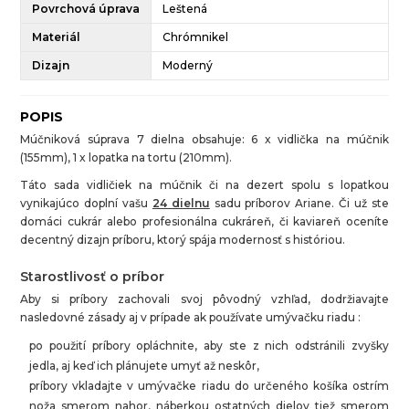
Povrchová úprava
Leštená
Materiál
Chrómnikel
Dizajn
Moderný
POPIS
Múčniková súprava 7 dielna obsahuje: 6 x vidlička na múčnik
(155mm), 1 x lopatka na tortu (210mm).
Táto sada vidličiek na múčnik či na dezert spolu s lopatkou
vynikajúco doplní vašu
24 dielnu
sadu príborov Ariane. Či už ste
domáci cukrár alebo profesionálna cukráreň, či kaviareň oceníte
decentný dizajn príboru, ktorý spája modernosť s históriou.
Starostlivosť o príbor
Aby si príbory zachovali svoj pôvodný vzhľad, dodržiavajte
nasledovné zásady aj v prípade ak používate umývačku riadu :
po použití príbory opláchnite, aby ste z nich odstránili zvyšky
jedla, aj keď ich plánujete umyť až neskôr,
príbory vkladajte v umývačke riadu do určeného košíka ostrím
noža smerom nahor, náberkou ostatných dielov tiež smerom