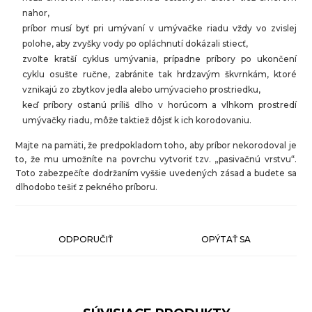
nahor,
príbor musí byť pri umývaní v umývačke riadu vždy vo zvislej
polohe, aby zvyšky vody po opláchnutí dokázali stiecť,
zvoľte kratší cyklus umývania, prípadne príbory po ukončení
cyklu osušte ručne, zabránite tak hrdzavým škvrnkám, ktoré
vznikajú zo zbytkov jedla alebo umývacieho prostriedku,
keď príbory ostanú príliš dlho v horúcom a vlhkom prostredí
umývačky riadu, môže taktiež dôjsť k ich korodovaniu.
Majte na pamäti, že predpokladom toho, aby príbor nekorodoval je
to, že mu umožníte na povrchu vytvoriť tzv. „pasivačnú vrstvu“.
Toto zabezpečíte dodržaním vyššie uvedených zásad a budete sa
dlhodobo tešiť z pekného príboru.
ODPORUČIŤ
OPÝTAŤ SA