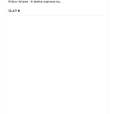
Príbor Ariane - 6 dielna súprava na…
12.47 €