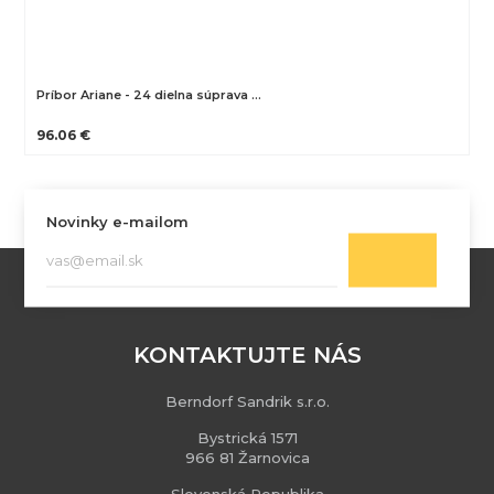
Príbor Ariane - 24 dielna súprava …
96.06 €
Novinky e-mailom
KONTAKTUJTE NÁS
Berndorf Sandrik s.r.o.
Bystrická 1571
966 81 Žarnovica
Slovenská Republika