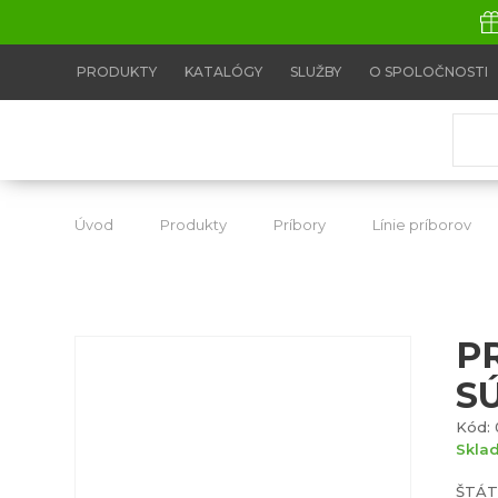
PRODUKTY
KATALÓGY
SLUŽBY
O SPOLOČNOSTI
Úvod
Produkty
Príbory
Línie príborov
P
S
Kód: 
Skla
ŠTÁT