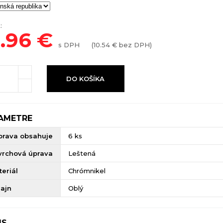
:
2.96
€
s DPH
(
10.54
€ bez DPH)
DO KOŠÍKA
AMETRE
prava obsahuje
6 ks
vrchová úprava
Leštená
eriál
Chrómnikel
zajn
Oblý
IS