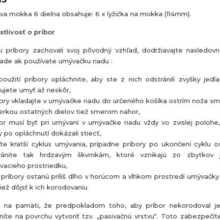
va mokka 6 dielna obsahuje: 6 x lyžička na mokka (114mm).
stlivosť o príbor
i príbory zachovali svoj pôvodný vzhľad, dodržiavajte nasledov
pade ak používate umývačku riadu :
oužití príbory opláchnite, aby ste z nich odstránili zvyšky jedla
ujete umyť až neskôr,
ory vkladajte v umývačke riadu do určeného košíka ostrím noža s
erkou ostatných dielov tiež smerom nahor,
or musí byť pri umývaní v umývačke riadu vždy vo zvislej polohe
 po opláchnutí dokázali stiecť,
te kratší cyklus umývania, prípadne príbory po ukončení cyklu o
ránite tak hrdzavým škvrnkám, ktoré vznikajú zo zbytkov 
vacieho prostriedku,
príbory ostanú príliš dlho v horúcom a vlhkom prostredí umývačky
iež dôjsť k ich korodovaniu.
 na pamäti, že predpokladom toho, aby príbor nekorodoval j
íte na povrchu vytvoriť tzv. „pasivačnú vrstvu“. Toto zabezpečí