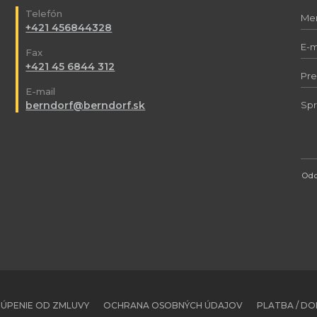
Telefón
+421 456844328
Fax
+421 45 6844 312
E-mail
berndorf@berndorf.sk
Odo
ÚPENIE OD ZMLUVY
OCHRANA OSOBNÝCH ÚDAJOV
PLATBA / D