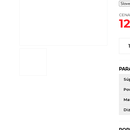
CENA
1
PAR
Sú
Po
Mat
Di
POP