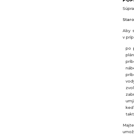
Súpra
Staro
Aby s
v prí
po p
plán
príb
náb
príb
vody
zvoľ
zab
umý
keď 
takt
Majte
umožn