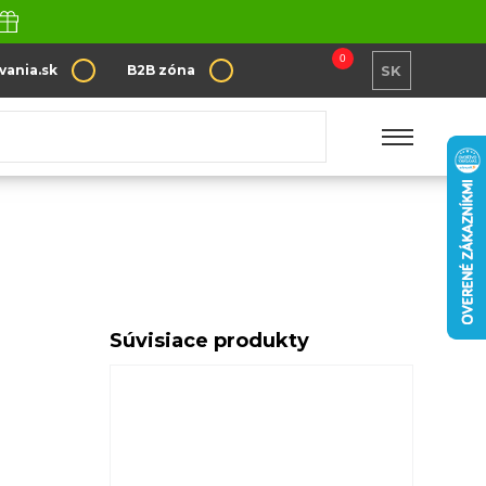
0
vania.sk
B2B zóna
SK
Súvisiace produkty