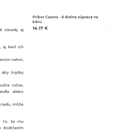
Príbor Casino - 6 dielna súprava na
kávu
14.17 €
né zásady aj
, aj keď ich
merom nahor,
, aby zvyšky
sušte ručne,
jedla alebo
 riadu, môže
e to, že mu
te dodržaním