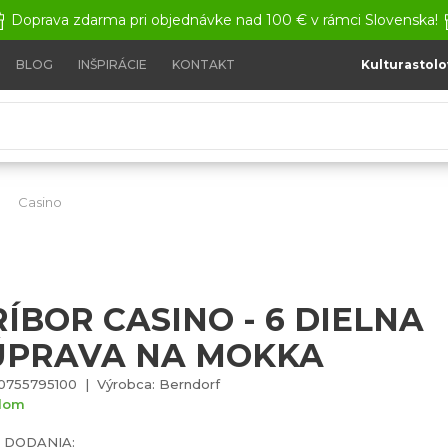
Doprava zdarma pri objednávke nad 100 € v rámci Slovenska!
BLOG
INŠPIRÁCIE
KONTAKT
Kulturastolo
Casino
Príbor Casino - 6 dielna súprava na mokka
RÍBOR CASINO - 6 DIELNA
ÚPRAVA NA MOKKA
0755795100 | Výrobca: Berndorf
dom
 DODANIA: