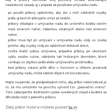
nasledovné zásady aj v prípade ak používate umývačku riadu :
po použití príbory opláchnite, aby ste z nich odstránili zvyšky
jedla, aj keď ich plánujete umyť až neskôr,
príbory vkladajte v umývačke riadu do určeného košíka ostrím
noža smerom nahor, náberkou ostatných dielov tiež smerom
nahor,
príbor musí byť pri umývaní v umývačke riadu vždy vo zvislej
polohe, aby zvyšky vody po opláchnutí dokázali stiecť,
zvoľte kratší cyklus umývania, prípadne príbory po ukončení
cyklu osušte ručne, zabránite tak hrdzavým škvrnkám, ktoré
vznikajú zo zbytkov jedla alebo umývacieho prostriedku,
keď príbory ostanú príliš dlho v horúcom a vlhkom prostredí
umývačky riadu, môže taktiež dôjsť k ich korodovaniu.
Majte na pamäti, že predpokladom toho, aby príbor nekorodoval je
to, že mu umožníte na povrchu vytvoriť tzv. „pasivačnú vrstvu“.
Toto zabezpečíte dodržaním vyššie uvedených zásad a budete sa
dlhodobo tešiť z pekného príboru.
Zlatý príbor Hotel si môžete pozrieť
tu >>