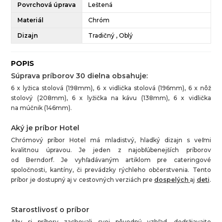
Povrchová úprava
Leštená
Materiál
Chróm
Dizajn
Tradičný , Oblý
POPIS
Súprava príborov 30 dielna obsahuje:
6 x lyžica stolová (198mm), 6 x vidlička stolová (196mm), 6 x nôž
stolový (208mm), 6 x lyžička na kávu (138mm), 6 x vidlička
na múčnik (146mm).
Aký je príbor Hotel
Chrómový príbor Hotel má mladistvý, hladký dizajn s veľmi
kvalitnou úpravou. Je jeden z najobľúbenejších príborov
od Berndorf. Je vyhľadávaným artiklom pre cateringové
spoločnosti, kantíny, či prevádzky rýchleho občerstvenia. Tento
príbor je dostupný aj v cestovných verziách pre
dospelých
aj
deti
.
Starostlivosť o príbor
Aby si príbory zachovali svoj pôvodný vzhľad, dodržiavajte