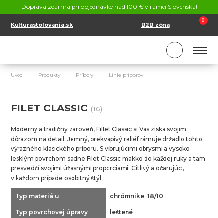
KONTAKT
Doprava zdarma pri objednávke nad 100 € v rámci Slovenska!
SK
EN
0
Kulturastolovania.sk
B2B zóna
Úvod
Produkty
Príbory
Línie príborov
Filet Classic
FILET CLASSIC
(16)
Moderný a tradičný zároveň, Fillet Classic si Vás získa svojím
dôrazom na detail. Jemný, prekvapivý reliéf rámuje držadlo tohto
výrazného klasického príboru. S vibrujúcimi obrysmi a vysoko
lesklým povrchom sadne Filet Classic mäkko do každej ruky a tam
presvedčí svojimi úžasnými proporciami. Citlivý a očarujúci,
v každom prípade osobitný štýl.
T
yp materiálu
chrómnikel 18/10
Typ povrchovej úpravy
leštené