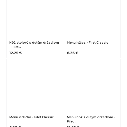
Nôž stolový s dutým držadlom
Menu lyžica - Filet Classic
- Filet…
12.25 €
6.26 €
Menu vidlička - Filet Classic
Menu nôž s dutým držadlom -
Filet…