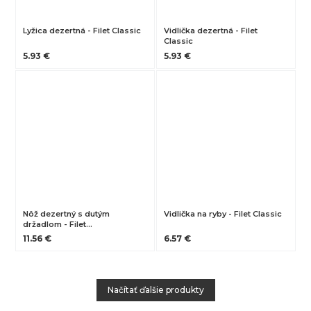
Lyžica dezertná - Filet Classic
Vidlička dezertná - Filet
Classic
5.93 €
5.93 €
Nôž dezertný s dutým
Vidlička na ryby - Filet Classic
držadlom - Filet…
11.56 €
6.57 €
Načítať ďalšie produkty