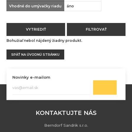
Vhodné do umývačky riadu
áno
VYTRIEDIŤ
FILTROVAŤ
Bohužiaľ nebol nájdený žiadny produkt.
SPÄŤ NA ÚVODNÚ STRÁNKU
Novinky e-mailom
KONTAKTUJTE NÁS
Berndorf Sandrik s.r.o.