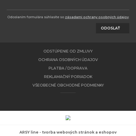
Odoslaním formulára súhlasíte so
zásadami ochrany osobných údajov
.
ODOSLAŤ
ODSTÚPENIE OD ZMLUVY
OCHRANA OSOBNÝCH ÚDAJOV
PLATBA / DOPRAVA
REKLAMAČNÝ PORIADOK
VŠEOBECNÉ OBCHODNÉ PODMIENKY
ARSY line - tvorba webových stránok a eshopov