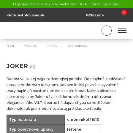
KONTAKT
Doprava zdarma pri objednávke nad 100 € v rámci Slovenska!
SK
EN
0
Kulturastolovania.sk
B2B zóna
Úvod
Produkty
Príbory
Línie príborov
Joker
JOKER
(0)
Radosť vo svojej najprirodzenejšej podobe. Bezchybná, nadčasová
krása s moderným dizajnom. Kovovo lesklý povrch a vyvážené
tvary napĺňajú pocitom jemnosti a pružnosti. Mäkko pôsobiaci
a preto výrazný Joker dáva každému všednému dňu závan
elegancie. Ako V.I.P. úporne hľadajúci chybu sa hodí Joker
dokonale tak pre moderné, ako aj pre klasické tabule.
Typ materiálu
chrómnikel 18/10
Typ povrchovej úpravy
leštené