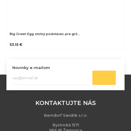
Big Green Egg stolný podstavec pre gril…
53.15 €
Novinky e-mailom
KONTAKTUJTE NÁS
Berndorf Sandrik s.r.o.
Bystrická 1571
966 81 Žarnovica