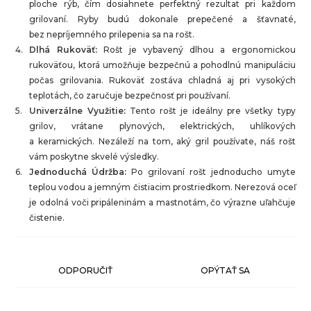
ploche rýb, čím dosiahnete perfektný rezultat pri každom
grilovaní. Ryby budú dokonale prepečené a šťavnaté,
bez nepríjemného prilepenia sa na rošt.
Dlhá Rukoväť:
Rošt je vybavený dlhou a ergonomickou
rukoväťou, ktorá umožňuje bezpečnú a pohodlnú manipuláciu
počas grilovania. Rukoväť zostáva chladná aj pri vysokých
teplotách, čo zaručuje bezpečnosť pri používaní.
Univerzálne Využitie:
Tento rošt je ideálny pre všetky typy
grilov, vrátane plynových, elektrických, uhlíkových
a keramických. Nezáleží na tom, aký gril používate, náš rošt
vám poskytne skvelé výsledky.
Jednoduchá Údržba:
Po grilovaní rošt jednoducho umyte
teplou vodou a jemným čistiacim prostriedkom. Nerezová oceľ
je odolná voči pripáleninám a mastnotám, čo výrazne uľahčuje
čistenie.
ODPORUČIŤ
OPÝTAŤ SA