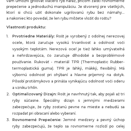
vám umožní grilovať viacero rýb naraz, pričom zaistí rovnomerné
prepečenie a jednoduchú manipuláciu. Je stvorený pre všetkých,
ktorí si chcú užiť dokonale ugrilovanú rybu bez námahy...
a nakoniec kto povedal, že len rybu môžete vložiť do roštu?
Vlastnosti produktu:
Prvotriedne Materiály:
Rošt je vyrobený z odolnej nerezovej
ocele, ktorá zaručuje vysokú trvanlivosť a odolnosť voči
vysokým teplotám. Nerezová oceľ je tiež ľahko umývateľná
a nehrdzavejúca, čo zaručuje dlhodobé a bezproblémové
používanie. Rukoväť - materiál TPR (Thermoplastic Rubber-
termoplastická guma). TPR je ľahký, mäkký, flexibilný. Má
výbornú odolnosť pri ohýbaní a hlavne príjemný na dotyk.
Pôsobí protišmykovo a prináša vynikajúcu odolnosť voči oderu
a vzniku trhlín.
Optimalizovaný Dizajn:
Rošt je navrhnutý tak, aby pojali až tri
ryby súčasne. Špeciálny dizajn s jemnými medzerami
zabezpečuje, že ryby zostanú pevne na mieste a nebudú sa
rozpadať pri obracaní alebo vyberaní.
Rovnomerné Prepečenie:
Jemné medzery a pevný úchop
ryby zabezpečujú, že teplo sa rovnomerne rozloží po celej