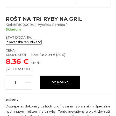
ROŠT NA TRI RYBY NA GRIL
Kód: 5815000004 | Výrobca: Berndorf
Skladom
ŠTÁT DODANIA:
CENA:
10.46
€ s DPH
Ušetríte
2.09
€ (20%)
8.36
€
s DPH
(
6.80
€ bez DPH)
DO KOŠÍKA
POPIS
Doprajte si dokonalý zážitok z grilovania rýb s naším špeciálne
navrhnutým roštom na tri ryby. Tento inovatívny a praktický rošt