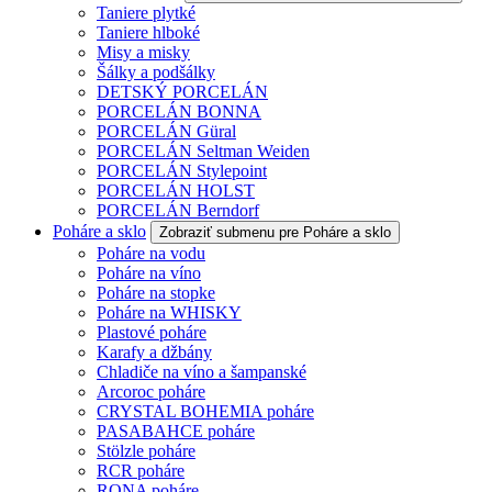
Taniere plytké
Taniere hlboké
Misy a misky
Šálky a podšálky
DETSKÝ PORCELÁN
PORCELÁN BONNA
PORCELÁN Güral
PORCELÁN Seltman Weiden
PORCELÁN Stylepoint
PORCELÁN HOLST
PORCELÁN Berndorf
Poháre a sklo
Zobraziť submenu pre Poháre a sklo
Poháre na vodu
Poháre na víno
Poháre na stopke
Poháre na WHISKY
Plastové poháre
Karafy a džbány
Chladiče na víno a šampanské
Arcoroc poháre
CRYSTAL BOHEMIA poháre
PASABAHCE poháre
Stölzle poháre
RCR poháre
RONA poháre