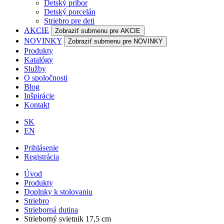
Detský príbor
Detský porcelán
Striebro pre deti
AKCIE
Zobraziť submenu pre AKCIE
NOVINKY
Zobraziť submenu pre NOVINKY
Produkty
Katalógy
Služby
O spoločnosti
Blog
Inšpirácie
Kontakt
SK
EN
Prihlásenie
Registrácia
Úvod
Produkty
Doplnky k stolovaniu
Striebro
Strieborná dutina
Strieborný svietnik 17,5 cm