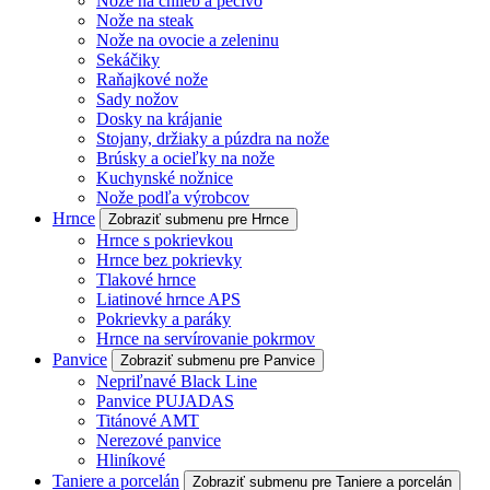
Nože na chlieb a pečivo
Nože na steak
Nože na ovocie a zeleninu
Sekáčiky
Raňajkové nože
Sady nožov
Dosky na krájanie
Stojany, držiaky a púzdra na nože
Brúsky a ocieľky na nože
Kuchynské nožnice
Nože podľa výrobcov
Hrnce
Zobraziť submenu pre Hrnce
Hrnce s pokrievkou
Hrnce bez pokrievky
Tlakové hrnce
Liatinové hrnce APS
Pokrievky a paráky
Hrnce na servírovanie pokrmov
Panvice
Zobraziť submenu pre Panvice
Nepriľnavé Black Line
Panvice PUJADAS
Titánové AMT
Nerezové panvice
Hliníkové
Taniere a porcelán
Zobraziť submenu pre Taniere a porcelán