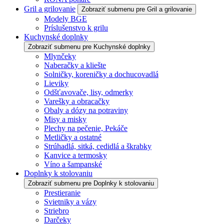
Gril a grilovanie
Zobraziť submenu pre Gril a grilovanie
Modely BGE
Príslušenstvo k grilu
Kuchynské doplnky
Zobraziť submenu pre Kuchynské doplnky
Mlynčeky
Naberačky a kliešte
Solničky, koreničky a dochucovadlá
Lieviky
Odšťavovače, lisy, odmerky
Varešky a obracačky
Obaly a dózy na potraviny
Misy a misky
Plechy na pečenie, Pekáče
Metličky a ostatné
Strúhadlá, sitká, cedidlá a škrabky
Kanvice a termosky
Víno a šampanské
Doplnky k stolovaniu
Zobraziť submenu pre Doplnky k stolovaniu
Prestieranie
Svietniky a vázy
Striebro
Darčeky