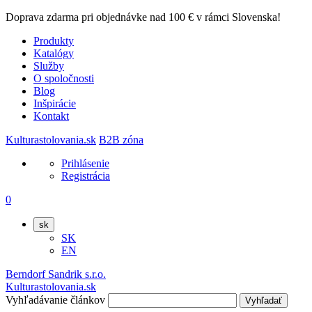
Doprava zdarma pri objednávke nad 100 € v rámci Slovenska!
Produkty
Katalógy
Služby
O spoločnosti
Blog
Inšpirácie
Kontakt
Kulturastolovania.sk
B2B zóna
Prihlásenie
Registrácia
0
sk
SK
EN
Berndorf Sandrik s.r.o.
Kulturastolovania.sk
Vyhľadávanie článkov
Vyhľadať