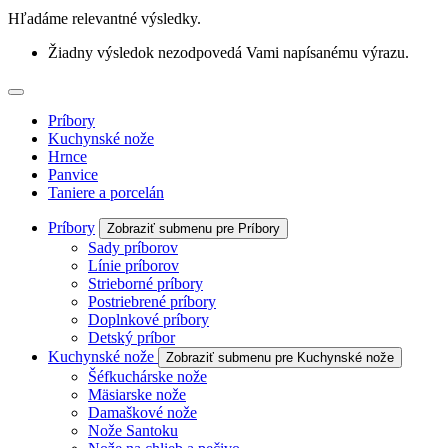
Hľadáme relevantné výsledky.
Žiadny výsledok nezodpovedá Vami napísanému výrazu.
Príbory
Kuchynské nože
Hrnce
Panvice
Taniere a porcelán
Príbory
Zobraziť submenu pre Príbory
Sady príborov
Línie príborov
Strieborné príbory
Postriebrené príbory
Doplnkové príbory
Detský príbor
Kuchynské nože
Zobraziť submenu pre Kuchynské nože
Šéfkuchárske nože
Mäsiarske nože
Damaškové nože
Nože Santoku