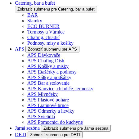
Catering, bar a bufet
Zobraziť submenu pre Catering, bar a bufet
BAR
Slamky
ECO BURNER
Termosy a Várnice
Chafing, chladič
Podnosy, misy a košíky
APS
Zobraziť submenu pre APS
APS Dávkovače
APS Chafing Dish
APS Košíky a misky
APS Etažérky a podnosy
APS Šálky a podšálky
APS Bar a stolovanie
APS Kanvice, chladiče, termosky
APS Mlynčeky
APS Plastové poháre
APS Liatinové hrnce
APS Odmerky a lieviky
APS Svietidlá
APS Pomocníci do kuchyne
Jarná sezóna
Zobraziť submenu pre Jarná sezóna
DETI
Zobraziť submenu pre DETI