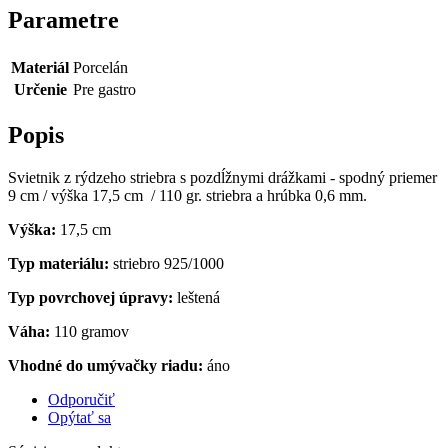
Parametre
Materiál
Porcelán
Určenie
Pre gastro
Popis
Svietnik z rýdzeho striebra s pozdĺžnymi drážkami - spodný priemer
9 cm / výška 17,5 cm / 110 gr. striebra a hrúbka 0,6 mm.
Výška:
17,5 cm
Typ materiálu:
striebro 925/1000
Typ povrchovej úpravy:
leštená
Váha:
110 gramov
Vhodné do umývačky riadu:
áno
Odporučiť
Opýtať sa