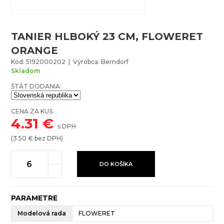
TANIER HLBOKÝ 23 CM, FLOWERET
ORANGE
Kód: 5192000202 | Výrobca: Berndorf
Skladom
ŠTÁT DODANIA:
CENA ZA KUS:
4.31
€
s DPH
(
3.50
€ bez DPH)
DO KOŠÍKA
PARAMETRE
Modelová rada
FLOWERET