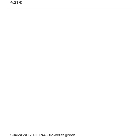
4.21 €
SúPRAVA 12 DIELNA - floweret green