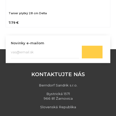
Tanier plytký 28 cm Delta
7.79 €
Novinky e-mailom
KONTAKTUJTE NÁS
Berndorf Sandrik s.r.o.
Bystrická 1571
966 81 Žarnovica
Slovenská Republika