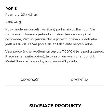
POPIS
Rozmery: 23 x 4,3 cm
Váha: 46 g
Nový moderný porcelán vyrábaný pod značkou Berndorf Vás
osloví svojou krásou a jednoduchosťou. Jemné vzory kvetu
po obvode, Vám spríjemnia chvíle pri vychutnávaní si dobrého
jedla a zaručia, že Váš porcelán len tak niekto neprehliadne.
Vzor porcelánu je vypálený pri teplote 1100°C,čiže je pod glazúrou.
Preto sa nemusíte obávať, že by sa pri umývaní znehodnotil.
Model Floweret je vhodný aj do umývačky riadu.
ODPORUČIŤ
OPÝTAŤ SA
SÚVISIACE PRODUKTY