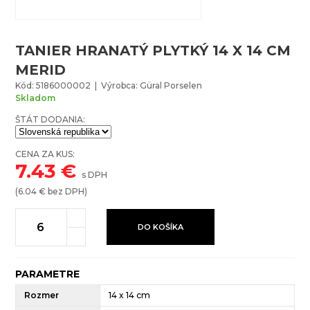
TANIER HRANATÝ PLYTKÝ 14 X 14 CM
MERID
Kód: 5186000002 | Výrobca: Güral Porselen
Skladom
ŠTÁT DODANIA:
CENA ZA KUS:
7.43
€
s DPH
(
6.04
€ bez DPH)
DO KOŠÍKA
PARAMETRE
Rozmer
14 x 14 cm