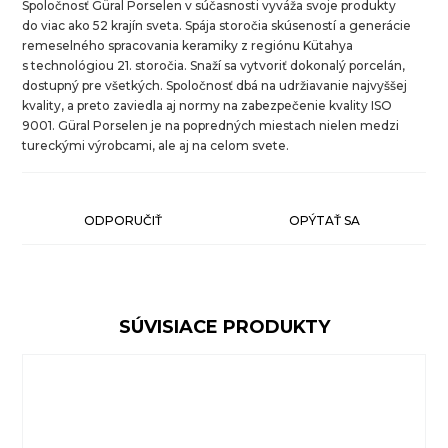
Spoločnosť Güral Porselen v súčasnosti vyváža svoje produkty
do viac ako 52 krajín sveta. Spája storočia skúseností a generácie
remeselného spracovania keramiky z regiónu Kütahya
s technológiou 21. storočia. Snaží sa vytvoriť dokonalý porcelán,
dostupný pre všetkých. Spoločnosť dbá na udržiavanie najvyššej
kvality, a preto zaviedla aj normy na zabezpečenie kvality ISO
9001. Güral Porselen je na popredných miestach nielen medzi
tureckými výrobcami, ale aj na celom svete.
ODPORUČIŤ
OPÝTAŤ SA
SÚVISIACE PRODUKTY