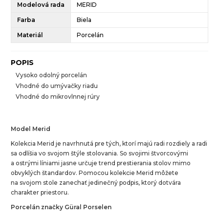
Modelová rada
MERID
Farba
Biela
Materiál
Porcelán
POPIS
Vysoko odolný porcelán
Vhodné do umývačky riadu
Vhodné do mikrovlnnej rúry
Model Merid
Kolekcia Merid je navrhnutá pre tých, ktorí majú radi rozdiely a radi
sa odlíšia vo svojom štýle stolovania. So svojimi štvorcovými
a ostrými líniami jasne určuje trend prestierania stolov mimo
obvyklých štandardov. Pomocou kolekcie Merid môžete
na svojom stole zanechať jedinečný podpis, ktorý dotvára
charakter priestoru.
Porcelán značky Güral Porselen