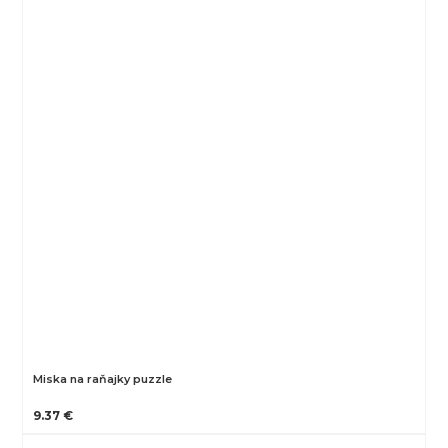
Miska na raňajky puzzle
9.37 €