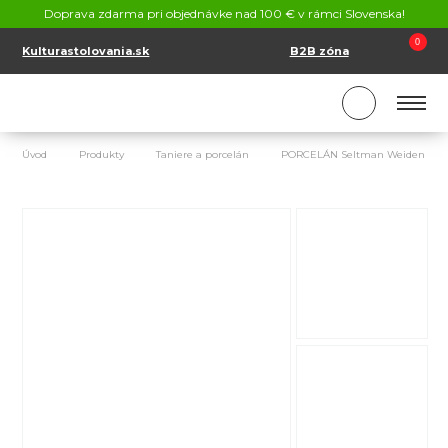
KONTAKT
Doprava zdarma pri objednávke nad 100 € v rámci Slovenska!
SK
EN
0
Kulturastolovania.sk
B2B zóna
Úvod
Produkty
Taniere a porcelán
PORCELÁN Seltman Weiden