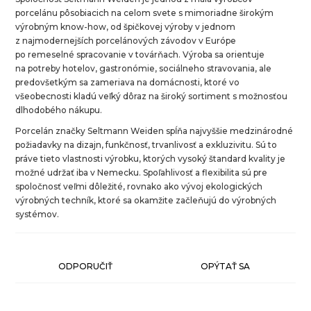
porcelánu pôsobiacich na celom svete s mimoriadne širokým
výrobným know-how, od špičkovej výroby v jednom
z najmodernejších porcelánových závodov v Európe
po remeselné spracovanie v továrňach. Výroba sa orientuje
na potreby hotelov, gastronómie, sociálneho stravovania, ale
predovšetkým sa zameriava na domácnosti, ktoré vo
všeobecnosti kladú veľký dôraz na široký sortiment s možnosťou
dlhodobého nákupu.
Porcelán značky Seltmann Weiden spĺňa najvyššie medzinárodné
požiadavky na dizajn, funkčnosť, trvanlivosť a exkluzivitu. Sú to
práve tieto vlastnosti výrobku, ktorých vysoký štandard kvality je
možné udržať iba v Nemecku. Spoľahlivosť a flexibilita sú pre
spoločnosť veľmi dôležité, rovnako ako vývoj ekologických
výrobných techník, ktoré sa okamžite začleňujú do výrobných
systémov.
ODPORUČIŤ
OPÝTAŤ SA