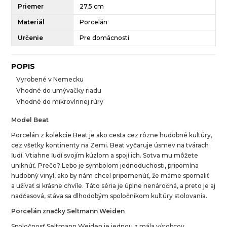
Priemer
27,5 cm
Materiál
Porcelán
Určenie
Pre domácnosti
POPIS
Vyrobené v Nemecku
Vhodné do umývačky riadu
Vhodné do mikrovlnnej rúry
Model Beat
Porcelán z kolekcie Beat je ako cesta cez rôzne hudobné kultúry,
cez všetky kontinenty na Zemi. Beat vyčaruje úsmev na tvárach
ľudí. Vtiahne ľudí svojím kúzlom a spojí ich. Sotva mu môžete
uniknúť. Prečo? Lebo je symbolom jednoduchosti, pripomína
hudobný vinyl, ako by nám chcel pripomenúť, že máme spomaliť
a užívať si krásne chvíle. Táto séria je úplne nenáročná, a preto je aj
nadčasová, stáva sa dlhodobým spoločníkom kultúry stolovania.
Porcelán značky Seltmann Weiden
Spoločnosť Seltmann Weiden je jednou z mála výrobcov