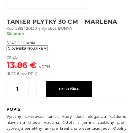
TANIER PLYTKÝ 30 CM – MARLENA
Kód: 5812420130 | Výrobca: BONNA
Skladom
ŠTÁT DODANIA:
CENA:
13.86
€
s DPH
(
11.27
€ bez DPH)
DO KOŠÍKA
POPIS
Výrazný servírovací tanier, ktorý dodá eleganciu každému
hlavnému chodu. Vizuálna čistota a jemne zaoblený profil
vytvárajú perfektný rám pre kreatívnu prezentáciu jedál. Odolný