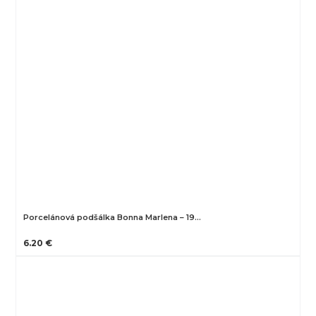
Porcelánová podšálka Bonna Marlena – 19…
6.20 €