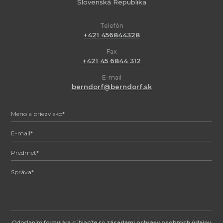
Slovenská Republika
Telefón
+421 456844328
Fax
+421 45 6844 312
E-mail
berndorf@berndorf.sk
Odoslaním formulára súhlasíte so
zásadami ochrany osobných údajov
.