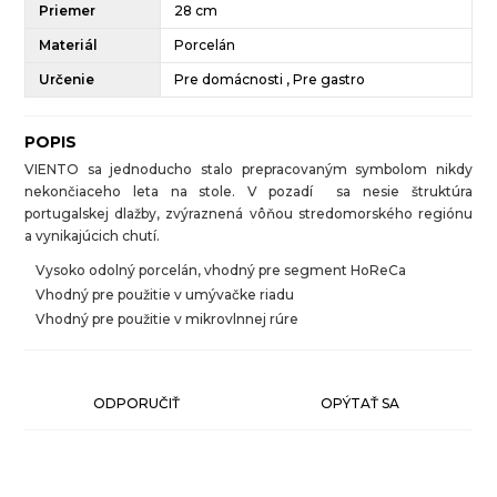
Priemer
28 cm
Materiál
Porcelán
Určenie
Pre domácnosti , Pre gastro
POPIS
VIENTO sa jednoducho stalo prepracovaným symbolom nikdy
nekončiaceho leta na stole. V pozadí sa nesie štruktúra
portugalskej dlažby, zvýraznená vôňou stredomorského regiónu
a vynikajúcich chutí.
Vysoko odolný porcelán, vhodný pre segment HoReCa
Vhodný pre použitie v umývačke riadu
Vhodný pre použitie v mikrovlnnej rúre
ODPORUČIŤ
OPÝTAŤ SA