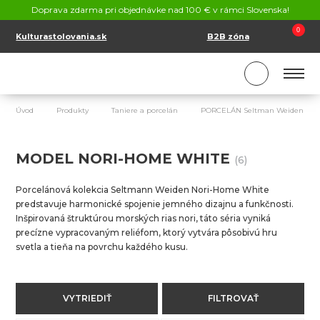
KONTAKT
Doprava zdarma pri objednávke nad 100 € v rámci Slovenska!
SK
EN
0
Kulturastolovania.sk
B2B zóna
Úvod
Produkty
Taniere a porcelán
PORCELÁN Seltman Weiden
MODEL NORI-HOME WHITE
(6)
Porcelánová kolekcia Seltmann Weiden Nori-Home White
predstavuje harmonické spojenie jemného dizajnu a funkčnosti.
Inšpirovaná štruktúrou morských rias nori, táto séria vyniká
precízne vypracovaným reliéfom, ktorý vytvára pôsobivú hru
svetla a tieňa na povrchu každého kusu.
VYTRIEDIŤ
FILTROVAŤ