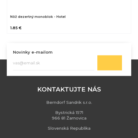
Nôž dezertný monoblok - Hotel
1.85 €
Novinky e-mailom
KONTAKTUJTE NÁS
Berndorf Sandrik s.r.o.
Bystrická 1571
966 81 Žarnovica
Slovenská Republika