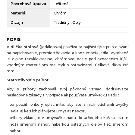
Povrchová úprava
Leštená
Materiál
Chróm
Dizajn
Tradičný , Oblý
POPIS
Vidlička stolová
(jedálenská) používa sa najčastejšie pri stolovaní
na napichovanie, premiestňovanie a konzumáciu jedla. Vyrobená
je z plne recyklovateľnej chrómovej ocele pod označením 18/0,
vhodným materiálom pre styk s potravinami. Celková dĺžka 196
mm.
Starostlivosť o príbor
Aby si príbory zachovali svoj pôvodný vzhľad, dodržiavajte
nasledovné zásady aj v prípade ak používate umývačku riadu :
po použití príbory opláchnite, aby ste z nich odstránili zvyšky
jedla, aj keď ich plánujete umyť až neskôr,
príbory vkladajte v umývačke riadu do určeného košíka ostrím
noža smerom nahor, náberkou ostatných dielov tiež smerom
nahor,