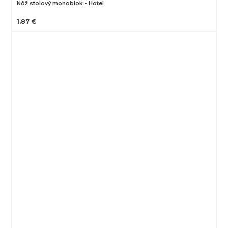
Nôž stolový monoblok - Hotel
1.87 €