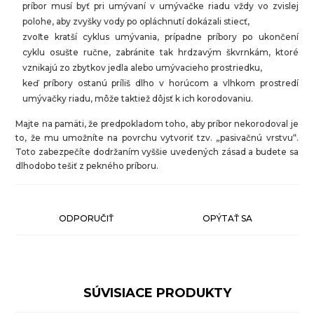
príbor musí byť pri umývaní v umývačke riadu vždy vo zvislej
polohe, aby zvyšky vody po opláchnutí dokázali stiecť,
zvoľte kratší cyklus umývania, prípadne príbory po ukončení
cyklu osušte ručne, zabránite tak hrdzavým škvrnkám, ktoré
vznikajú zo zbytkov jedla alebo umývacieho prostriedku,
keď príbory ostanú príliš dlho v horúcom a vlhkom prostredí
umývačky riadu, môže taktiež dôjsť k ich korodovaniu.
Majte na pamäti, že predpokladom toho, aby príbor nekorodoval je
to, že mu umožníte na povrchu vytvoriť tzv. „pasivačnú vrstvu“.
Toto zabezpečíte dodržaním vyššie uvedených zásad a budete sa
dlhodobo tešiť z pekného príboru.
ODPORUČIŤ
OPÝTAŤ SA
SÚVISIACE PRODUKTY