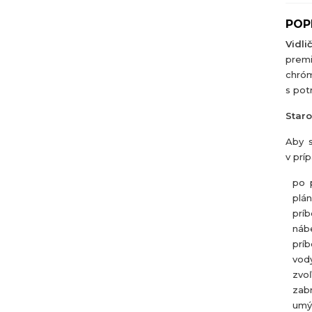
POP
Vidli
prem
chró
s pot
Staro
Aby s
v prí
po p
plán
príb
náb
príb
vody
zvoľ
zab
umý