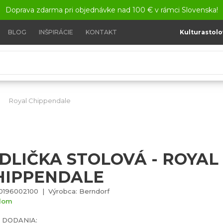
Doprava zdarma pri objednávke nad 100 € v rámci Slovenska!
BLOG
INŠPIRÁCIE
KONTAKT
Kulturastolo
Royal Chippendale
Vidlička stolová - Royal Chippendale
IDLIČKA STOLOVÁ - ROYAL
HIPPENDALE
0196002100 | Výrobca: Berndorf
dom
 DODANIA: