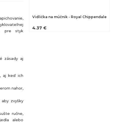
Vidlička na múčnik - Royal Chippendale
apichovanie,
lovateľnej
4.37 €
m pre styk
né zásady aj
, aj keď ich
merom nahor,
, aby zvyšky
sušte ručne,
jedla alebo