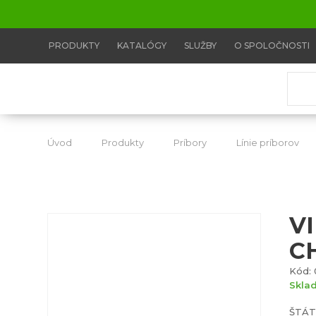
PRODUKTY
KATALÓGY
SLUŽBY
O SPOLOČNOSTI
Úvod
Produkty
Príbory
Línie príborov
V
C
Kód: 
Skla
ŠTÁT