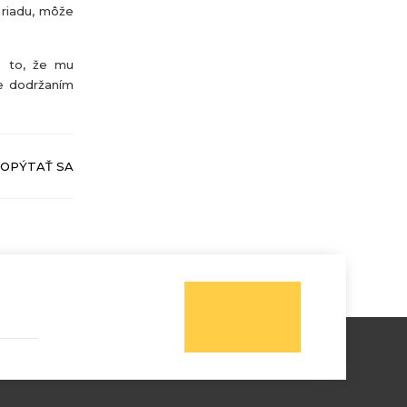
 riadu, môže
e to, že mu
te dodržaním
OPÝTAŤ SA