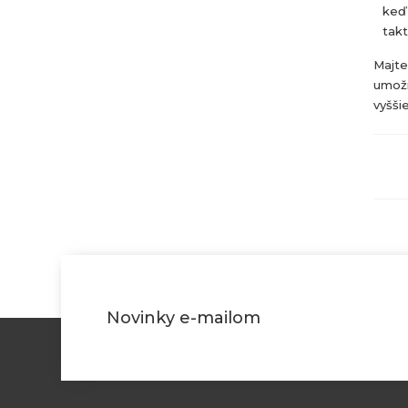
keď 
takt
Majte
umožn
vyšši
Novinky e-mailom