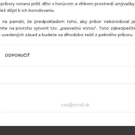
príbory ostanú príliš dlho v horúcom a vlhkom prostredí umývačky
iež dôjsť k ich korodovaniu.
 na pamäti, že predpokladom toho, aby príbor nekorodoval j
íte na povrchu vytvoriť tzv. „pasivačnú vrstvu“. Toto zabezpečí
e uvedených zásad a budete sa dlhodobo tešiť z pekného príboru.
ODPORUČIŤ