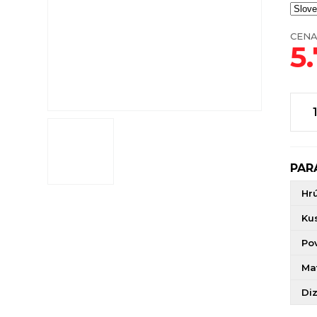
CENA
5.
PAR
Hr
Ku
Po
Mat
Di