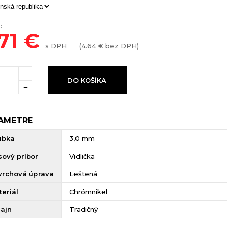
:
71
€
s DPH
(
4.64
€ bez DPH)
DO KOŠÍKA
AMETRE
úbka
3,0 mm
sový príbor
Vidlička
vrchová úprava
Leštená
eriál
Chrómnikel
zajn
Tradičný