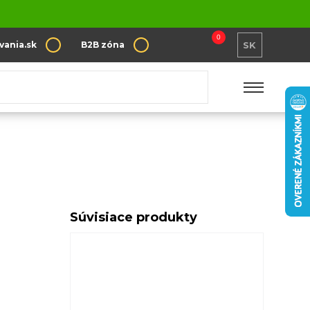
0
vania.sk
B2B zóna
SK
Súvisiace produkty