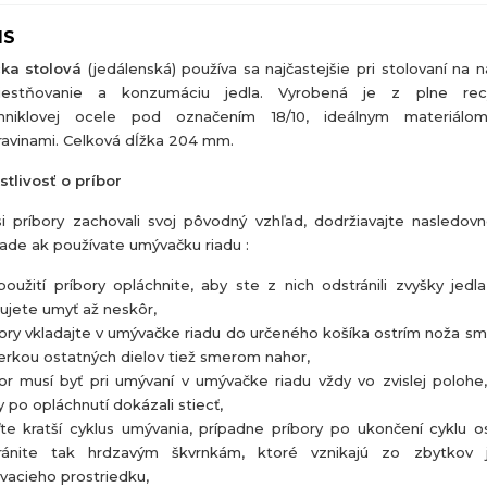
IS
čka stolová
(jedálenská) používa sa najčastejšie pri stolovaní na n
iestňovanie a konzumáciu jedla. Vyrobená je z plne recyk
mniklovej ocele pod označením 18/10, ideálnym materiálo
ravinami. Celková dĺžka 204 mm.
stlivosť o príbor
i príbory zachovali svoj pôvodný vzhľad, dodržiavajte nasledov
pade ak používate umývačku riadu :
oužití príbory opláchnite, aby ste z nich odstránili zvyšky jedla
ujete umyť až neskôr,
ory vkladajte v umývačke riadu do určeného košíka ostrím noža s
erkou ostatných dielov tiež smerom nahor,
or musí byť pri umývaní v umývačke riadu vždy vo zvislej polohe
 po opláchnutí dokázali stiecť,
te kratší cyklus umývania, prípadne príbory po ukončení cyklu o
ránite tak hrdzavým škvrnkám, ktoré vznikajú zo zbytkov 
vacieho prostriedku,