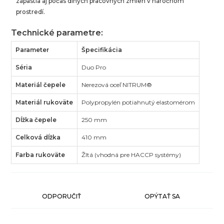
zápästia aj počas dlhých pracovných zmien v náročnom
prostredí.
Technické parametre:
Parameter
Špecifikácia
Séria
Duo Pro
Materiál čepele
Nerezová oceľ NITRUM®
Materiál rukoväte
Polypropylén potiahnutý elastomérom
Dĺžka čepele
250 mm
Celková dĺžka
410 mm
Farba rukoväte
Žltá (vhodná pre HACCP systémy)
ODPORUČIŤ
OPÝTAŤ SA