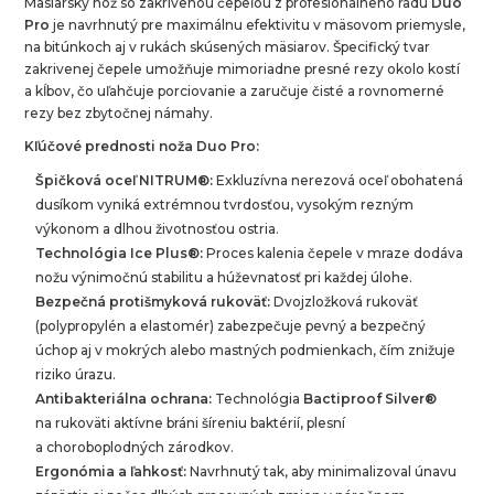
Mäsiarsky nôž so zakrivenou čepeľou z profesionálneho radu
Duo
Pro
je navrhnutý pre maximálnu efektivitu v mäsovom priemysle,
na bitúnkoch aj v rukách skúsených mäsiarov. Špecifický tvar
zakrivenej čepele umožňuje mimoriadne presné rezy okolo kostí
a kĺbov, čo uľahčuje porciovanie a zaručuje čisté a rovnomerné
rezy bez zbytočnej námahy.
Kľúčové prednosti noža Duo Pro:
Špičková oceľ NITRUM®:
Exkluzívna nerezová oceľ obohatená
dusíkom vyniká extrémnou tvrdosťou, vysokým rezným
výkonom a dlhou životnosťou ostria.
Technológia Ice Plus®:
Proces kalenia čepele v mraze dodáva
nožu výnimočnú stabilitu a húževnatosť pri každej úlohe.
Bezpečná protišmyková rukoväť:
Dvojzložková rukoväť
(polypropylén a elastomér) zabezpečuje pevný a bezpečný
úchop aj v mokrých alebo mastných podmienkach, čím znižuje
riziko úrazu.
Antibakteriálna ochrana:
Technológia
Bactiproof Silver®
na rukoväti aktívne bráni šíreniu baktérií, plesní
a choroboplodných zárodkov.
Ergonómia a ľahkosť:
Navrhnutý tak, aby minimalizoval únavu