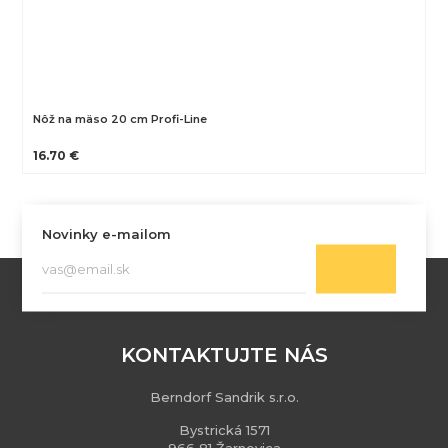
Nôž na mäso 20 cm Profi-Line
16.70 €
Novinky e-mailom
KONTAKTUJTE NÁS
Berndorf Sandrik s.r.o.
Bystrická 1571
966 81 Žarnovica