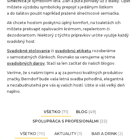
Slnečnica
je symbolom leta. Žiari a púta pohľady už z diaľky. Opäť
môžete výzdobu symbolicky prepojiť s jedálnym lístkom
a do šalátov použiť napríklad pražené slnečnicové semiačka.
Ak chcete hosťom poskytnú úplný komfort, na toaletách ich
môžete prekvapiť opaľovacím krémom, repelentom či
dezodorantom. Niektorý z týchto prípravkov určite využije každý
svadobný hosť.
Svadobné stolovanie
či
svadobnú etiketu
rozoberáme
v samostatných článkoch. Rovnako sa venujeme aj téme
svadobných darov
. Stačí sa len začítať do našich blogov.
Veríme, že s našimi tipmi a aj za pomoci kvalitných produktov
značky Berndorf bude vaša letná svadba pohodlná, elegantná
a nezabudnuteľná pre vás aj vašich hostí. Užite si váš veľký deň
naplno.
VŠETKO
(71)
BLOG
(49)
SPOLUPRÁCA S PROFESIONÁLMI
(22)
VŠETKO
(70)
AKTUALITY
(11)
BAR A DRINK
(2)