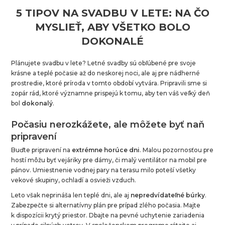
5 TIPOV NA SVADBU V LETE: NA ČO
MYSLIEŤ, ABY VŠETKO BOLO
DOKONALÉ
Plánujete svadbu v lete? Letné svadby sú obľúbené pre svoje
krásne a teplé počasie až do neskorej noci, ale aj pre nádherné
prostredie, ktoré príroda v tomto období vytvára. Pripravili sme si
zopár rád, ktoré významne prispejú k tomu, aby ten váš veľký deň
bol
dokonalý
.
Počasiu nerozkážete, ale môžete byť naň
pripravení
Buďte pripravení na
extrémne
horúce
dni
. Malou pozornosťou pre
hostí môžu byť vejáriky pre dámy, či malý ventilátor na mobil pre
pánov. Umiestnenie vodnej pary na terasu milo poteší všetky
vekové skupiny, ochladí a osvieži vzduch.
Leto však neprináša len teplé dni, ale aj
nepredvídateľné
búrky
.
Zabezpečte si alternatívny plán pre prípad zlého počasia. Majte
k dispozícii krytý priestor. Dbajte na pevné uchytenie zariadenia