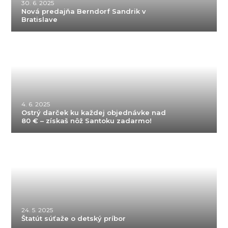
30. 6. 2025
Nová predajňa Berndorf Sandrik v
Bratislave
4. 6. 2025
Ostrý darček ku každej objednávke nad
80 € – získaš nôž Santoku zadarmo!
24. 5. 2025
Štatút súťaže o detský príbor