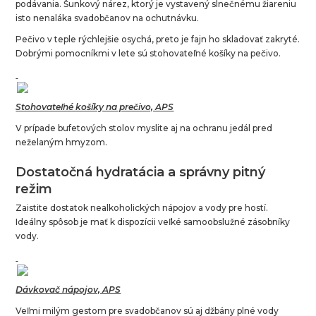
podávania. Šunkový nárez, ktorý je vystavený slnečnému žiareniu
isto nenaláka svadobčanov na ochutnávku.
Pečivo v teple rýchlejšie osychá, preto je fajn ho skladovať zakryté.
Dobrými pomocníkmi v lete sú stohovateľné košíky na pečivo.
Stohovateľné košíky na prečivo, APS
V prípade bufetových stolov myslite aj na ochranu jedál pred
neželaným hmyzom.
Dostatočná hydratácia a správny pitný
režim
Zaistite dostatok nealkoholických nápojov a vody pre hostí.
Ideálny spôsob je mať k dispozícii veľké samoobslužné zásobníky
vody.
Dávkovač nápojov, APS
Veľmi milým gestom pre svadobčanov sú aj džbány plné vody