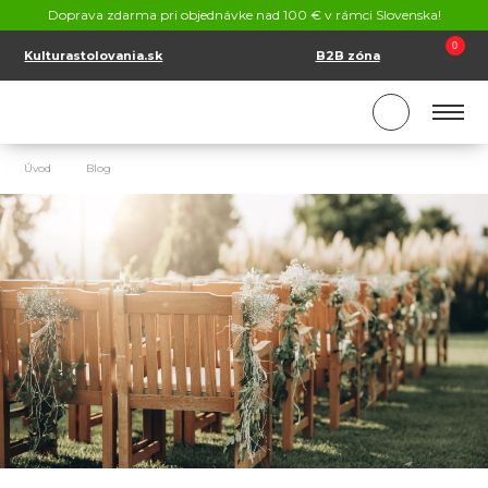
KONTAKT
Doprava zdarma pri objednávke nad 100 € v rámci Slovenska!
SK
EN
0
Kulturastolovania.sk
B2B zóna
Úvod
Blog
5 tipov na svadbu v lete: Na čo myslieť, aby všetko bolo 