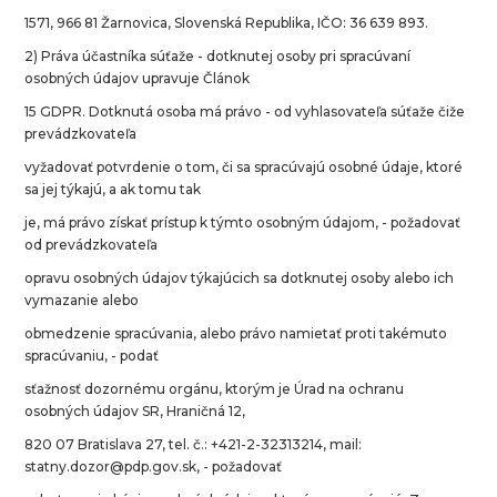
1571, 966 81 Žarnovica, Slovenská Republika, IČO: 36 639 893.
2) Práva účastníka súťaže - dotknutej osoby pri spracúvaní
osobných údajov upravuje Článok
15 GDPR. Dotknutá osoba má právo - od vyhlasovateľa súťaže čiže
prevádzkovateľa
vyžadovať potvrdenie o tom, či sa spracúvajú osobné údaje, ktoré
sa jej týkajú, a ak tomu tak
je, má právo získať prístup k týmto osobným údajom, - požadovať
od prevádzkovateľa
opravu osobných údajov týkajúcich sa dotknutej osoby alebo ich
vymazanie alebo
obmedzenie spracúvania, alebo právo namietať proti takémuto
spracúvaniu, - podať
sťažnosť dozornému orgánu, ktorým je Úrad na ochranu
osobných údajov SR, Hraničná 12,
820 07 Bratislava 27, tel. č.: +421-2-32313214, mail:
statny.dozor@pdp.gov.sk, - požadovať