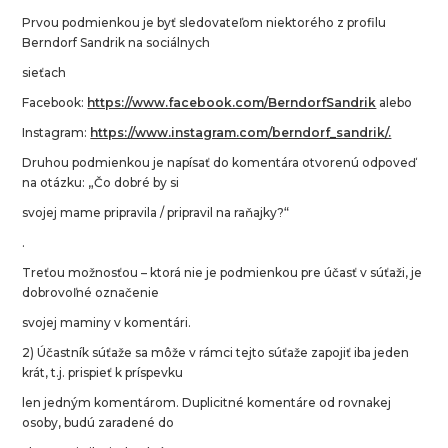
Prvou podmienkou je byť sledovateľom niektorého z profilu
Berndorf Sandrik na sociálnych
sieťach
Facebook:
https://www.facebook.com/BerndorfSandrik
alebo
Instagram:
https://www.instagram.com/berndorf_sandrik/.
Druhou podmienkou je napísať do komentára otvorenú odpoveď
na otázku: „Čo dobré by si
svojej mame pripravila / pripravil na raňajky?“
.
Treťou možnosťou – ktorá nie je podmienkou pre účasť v súťaži, je
dobrovoľné označenie
svojej maminy v komentári.
2) Účastník súťaže sa môže v rámci tejto súťaže zapojiť iba jeden
krát, t.j. prispieť k príspevku
len jedným komentárom. Duplicitné komentáre od rovnakej
osoby, budú zaradené do