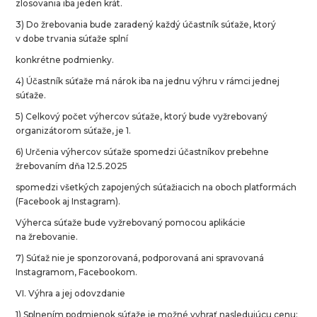
zlosovania iba jeden krát.
3) Do žrebovania bude zaradený každý účastník súťaže, ktorý
v dobe trvania súťaže splní
konkrétne podmienky.
4) Účastník súťaže má nárok iba na jednu výhru v rámci jednej
súťaže.
5) Celkový počet výhercov súťaže, ktorý bude vyžrebovaný
organizátorom súťaže, je 1.
6) Určenia výhercov súťaže spomedzi účastníkov prebehne
žrebovaním dňa 12.5.2025
spomedzi všetkých zapojených súťažiacich na oboch platformách
(Facebook aj Instagram).
Výherca súťaže bude vyžrebovaný pomocou aplikácie
na žrebovanie.
7) Súťaž nie je sponzorovaná, podporovaná ani spravovaná
Instagramom, Facebookom.
VI. Výhra a jej odovzdanie
1) Splnením podmienok súťaže je možné vyhrať nasledujúcu cenu: