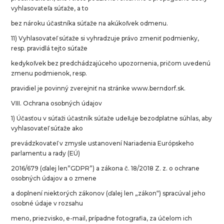
vyhlasovateľa súťaže, a to
bez nároku účastníka súťaže na akúkoľvek odmenu.
11) Vyhlasovateľ súťaže si vyhradzuje právo zmeniť podmienky,
resp. pravidlá tejto súťaže
kedykoľvek bez predchádzajúceho upozornenia, pričom uvedenú
zmenu podmienok, resp.
pravidiel je povinný zverejniť na stránke www.berndorf.sk.
VIII. Ochrana osobných údajov
1) Účasťou v súťaži účastník súťaže udeľuje bezodplatne súhlas, aby
vyhlasovateľ súťaže ako
prevádzkovateľ v zmysle ustanovení Nariadenia Európskeho
parlamentu a rady (EÚ)
2016/679 (ďalej len”GDPR”) a zákona č. 18/2018 Z. z. o ochrane
osobných údajov a o zmene
a doplnení niektorých zákonov (ďalej len „zákon“) spracúval jeho
osobné údaje v rozsahu
meno, priezvisko, e-mail, prípadne fotografia, za účelom ich