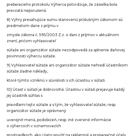
preberacieho protokolu Výherca potvrdzuje, že zásielka bola
prevzatá neporušená.
8) Výhry presahujúce sumu stanovenú príslušným zákonom sú
predmetom dane z príjmu v
zmysle zákona č. 595/2003 Z.z. o dani z príjmov v aktuálnom
znení, pričom vyhlasovateľ
súťaže ani organizátor súťaže nezodpovedá za splnenie daňovej
povinnosti výhercu súťaže.
9) Vyhlasovateľ súťaže ani organizátor súťaže nehradí účastníkom
súťaže žiadne náklady,
ktoré týmto vzniknú v súvislosti s ich účasťou v súťaži.
10) Účasť v súťaži je dobrovoľná. Účasťou v súťaži prejavuje každý
jej účastník súhlas s
pravidlami tejto súťaže a s tým, že vyhlasovateľ súťaže, resp.
organizátor súťaže je oprávnený
uverejniť mená, podobizeň, resp. iné zverené informácie
o výhercoch v oznamovacích
prostriedkoch, ako i tieto použiť na reklamné a propagačné účely