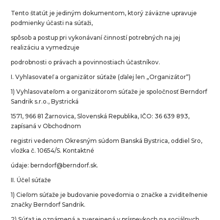
Tento štatút je jediným dokumentom, ktorý záväzne upravuje
podmienky účasti na súťaži,
spôsob a postup pri vykonávaní činností potrebných na jej
realizáciu a vymedzuje
podrobnosti o právach a povinnostiach účastníkov.
I. Vyhlasovateľ a organizátor súťaže (ďalej len „Organizátor“)
1) Vyhlasovateľom a organizátorom súťaže je spoločnosť Berndorf
Sandrik s.r.o., Bystrická
1571, 966 81 Žarnovica, Slovenská Republika, IČO: 36 639 893,
zapísaná v Obchodnom
registri vedenom Okresným súdom Banská Bystrica, oddiel Sro,
vložka č. 10654/S. Kontaktné
údaje: berndorf@berndorf.sk.
II. Účel súťaže
1) Cieľom súťaže je budovanie povedomia o značke a zviditeľnenie
značky Berndorf Sandrik.
2) Súťaž je oznámená a zverejnená v príspevkoch na sociálnych