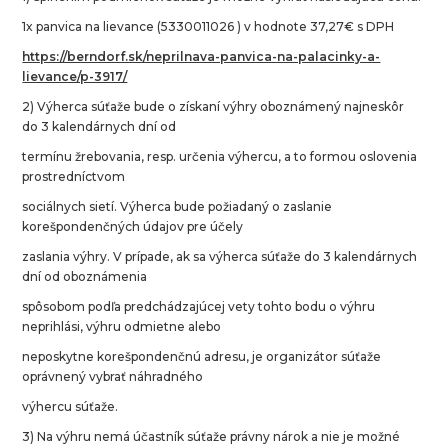
1x panvica na lievance (5330011026 ) v hodnote 37,27€ s DPH
https://berndorf.sk/neprilnava-panvica-na-palacinky-a-
lievance/p-3917/
2) Výherca súťaže bude o získaní výhry oboznámený najneskôr
do 3 kalendárnych dní od
termínu žrebovania, resp. určenia výhercu, a to formou oslovenia
prostredníctvom
sociálnych sietí. Výherca bude požiadaný o zaslanie
korešpondenčných údajov pre účely
zaslania výhry. V prípade, ak sa výherca súťaže do 3 kalendárnych
dní od oboznámenia
spôsobom podľa predchádzajúcej vety tohto bodu o výhru
neprihlási, výhru odmietne alebo
neposkytne korešpondenčnú adresu, je organizátor súťaže
oprávnený vybrať náhradného
výhercu súťaže.
3) Na výhru nemá účastník súťaže právny nárok a nie je možné