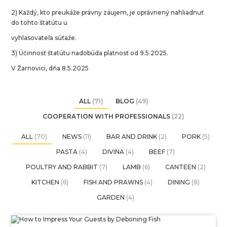
2) Každý, kto preukáže právny záujem, je oprávnený nahliadnuť
do tohto štatútu u
vyhlasovateľa súťaže.
3) Účinnosť štatútu nadobúda platnosť od 9.5.2025.
V Žarnovici, dňa 8.5.2025
ALL
(71)
BLOG
(49)
COOPERATION WITH PROFESSIONALS
(22)
ALL
(70)
NEWS
(11)
BAR AND DRINK
(2)
PORK
(5)
PASTA
(4)
DIVINA
(4)
BEEF
(7)
POULTRY AND RABBIT
(7)
LAMB
(6)
CANTEEN
(2)
KITCHEN
(6)
FISH AND PRAWNS
(4)
DINING
(8)
GARDEN
(4)