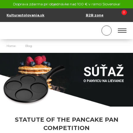
CONTACT
Doprava zdarma pri objednávke nad 100 € v rámci Slovenska!
SK
EN
0
Kulturastolovania.sk
B2B zone
Home
Blog
Statute of the pancake pan Competition
STATUTE OF THE PANCAKE PAN
COMPETITION