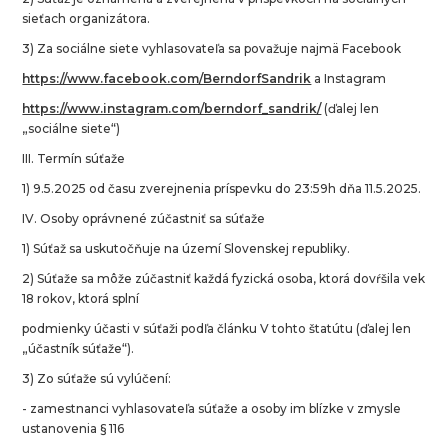
sieťach organizátora.
3) Za sociálne siete vyhlasovateľa sa považuje najmä Facebook
https://www.facebook.com/BerndorfSandrik
a Instagram
https://www.instagram.com/berndorf_sandrik/
(ďalej len
„sociálne siete“)
III. Termín súťaže
1) 9.5.2025 od času zverejnenia príspevku do 23:59h dňa 11.5.2025.
IV. Osoby oprávnené zúčastniť sa súťaže
1) Súťaž sa uskutočňuje na území Slovenskej republiky.
2) Súťaže sa môže zúčastniť každá fyzická osoba, ktorá dovŕšila vek
18 rokov, ktorá splní
podmienky účasti v súťaži podľa článku V tohto štatútu (ďalej len
„účastník súťaže“).
3) Zo súťaže sú vylúčení:
- zamestnanci vyhlasovateľa súťaže a osoby im blízke v zmysle
ustanovenia § 116