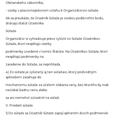
Občianskeho zákonníka,
- osoby v pracovnoprávnom vzťahu k Organizátorovi súťaže.
Ak sa preukáže, že Účastník Súťaže je osobou podľa tohto bodu,
strácajú štatút Účastníka
Súťaže.
Organizátor si vyhradzuje právo vylúčiť zo Súťaže Účastníkov
Súťaže, ktorí nespĺňajú všetky
podmienky uvedené v tomto Štatúte. Na Účastníkov Súťaže, ktorí
nespĺňajú podmienky na
zaradenie do Súťaže, sa neprihliada.
4) Zo súťaže je vylúčený aj ten súťažiaci, ktorý podvodným
spôsobom zasahuje do
mechanizmu súťaže za účelom získania ceny, bez ktorého by inak
nezískal žiadnu cenu alebo
sa ani nemohol zúčastniť na súťaži.
V. Priebeh súťaže
1) Do súťaže sa Účastník Súťaže zapojí splnením dvoch podmienok: