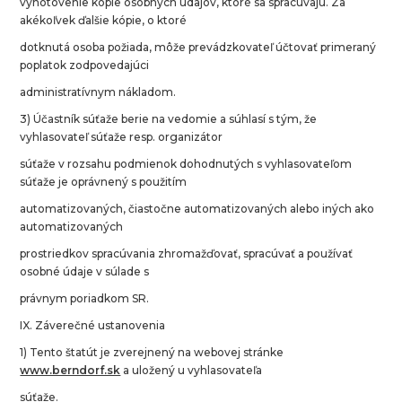
vyhotovenie kópie osobných údajov, ktoré sa spracúvajú. Za
akékoľvek ďalšie kópie, o ktoré
dotknutá osoba požiada, môže prevádzkovateľ účtovať primeraný
poplatok zodpovedajúci
administratívnym nákladom.
3) Účastník súťaže berie na vedomie a súhlasí s tým, že
vyhlasovateľ súťaže resp. organizátor
súťaže v rozsahu podmienok dohodnutých s vyhlasovateľom
súťaže je oprávnený s použitím
automatizovaných, čiastočne automatizovaných alebo iných ako
automatizovaných
prostriedkov spracúvania zhromažďovať, spracúvať a používať
osobné údaje v súlade s
právnym poriadkom SR.
IX. Záverečné ustanovenia
1) Tento štatút je zverejnený na webovej stránke
www.berndorf.sk
a uložený u vyhlasovateľa
súťaže.