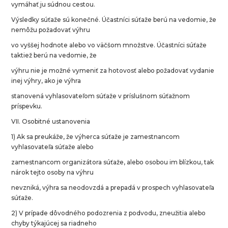
vymáhať ju súdnou cestou.
Výsledky súťaže sú konečné. Účastníci súťaže berú na vedomie, že
nemôžu požadovať výhru
vo vyššej hodnote alebo vo väčšom množstve. Účastníci súťaže
taktiež berú na vedomie, že
výhru nie je možné vymeniť za hotovosť alebo požadovať vydanie
inej výhry, ako je výhra
stanovená vyhlasovateľom súťaže v príslušnom súťažnom
príspevku.
VII. Osobitné ustanovenia
1) Ak sa preukáže, že výherca súťaže je zamestnancom
vyhlasovateľa súťaže alebo
zamestnancom organizátora súťaže, alebo osobou im blízkou, tak
nárok tejto osoby na výhru
nevzniká, výhra sa neodovzdá a prepadá v prospech vyhlasovateľa
súťaže.
2) V prípade dôvodného podozrenia z podvodu, zneužitia alebo
chyby týkajúcej sa riadneho