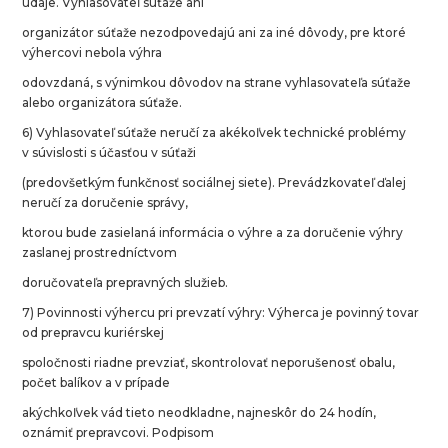
údaje. Vyhlasovateľ súťaže ani
organizátor súťaže nezodpovedajú ani za iné dôvody, pre ktoré
výhercovi nebola výhra
odovzdaná, s výnimkou dôvodov na strane vyhlasovateľa súťaže
alebo organizátora súťaže.
6) Vyhlasovateľ súťaže neručí za akékoľvek technické problémy
v súvislosti s účasťou v súťaži
(predovšetkým funkčnosť sociálnej siete). Prevádzkovateľ ďalej
neručí za doručenie správy,
ktorou bude zasielaná informácia o výhre a za doručenie výhry
zaslanej prostredníctvom
doručovateľa prepravných služieb.
7) Povinnosti výhercu pri prevzatí výhry: Výherca je povinný tovar
od prepravcu kuriérskej
spoločnosti riadne prevziať, skontrolovať neporušenosť obalu,
počet balíkov a v prípade
akýchkoľvek vád tieto neodkladne, najneskôr do 24 hodín,
oznámiť prepravcovi. Podpisom