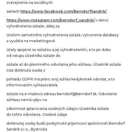
zverejnenia na sociálnych
sieťach
https://www.facebook.com/BerndorfSandrik/
https://www.instagram.com/berndorf_sandrik/
v rámci
vyhodnotenia súťaže, ďalej za
účelom samotného vyhodnotenia súťaže, vytvorenia databázy
a využitia na marketingové
účely spojené so súťažou a jej vyhodnotením, a to po dobu
od vstupu účastníka súťaže do
súťaže až do písomného odvolania jeho súhlasu. Účastník súťaže
čiže dotknutá osoba z
pohľadu GDPR má právo svoj súhlas kedykoľvek odvolať, a to
informovaním vyhlasovateľa
súťaže na e-mailovú adresu berndorf@berndorf.sk. Odvolanie
súhlasu nemá vplyv na
zákonnosť spracovania osobných údajov účastníka súťaže
do tohto odvolania. Osobné údaje
dotknutej osoby budú poskytnuté príjemcovi spoločnosti Berndorf
Sandrik s.r.o., Bystrická