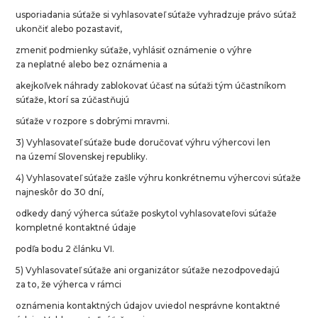
usporiadania súťaže si vyhlasovateľ súťaže vyhradzuje právo súťaž
ukončiť alebo pozastaviť,
zmeniť podmienky súťaže, vyhlásiť oznámenie o výhre
za neplatné alebo bez oznámenia a
akejkoľvek náhrady zablokovať účasť na súťaži tým účastníkom
súťaže, ktorí sa zúčastňujú
súťaže v rozpore s dobrými mravmi.
3) Vyhlasovateľ súťaže bude doručovať výhru výhercovi len
na území Slovenskej republiky.
4) Vyhlasovateľ súťaže zašle výhru konkrétnemu výhercovi súťaže
najneskôr do 30 dní,
odkedy daný výherca súťaže poskytol vyhlasovateľovi súťaže
kompletné kontaktné údaje
podľa bodu 2 článku VI.
5) Vyhlasovateľ súťaže ani organizátor súťaže nezodpovedajú
za to, že výherca v rámci
oznámenia kontaktných údajov uviedol nesprávne kontaktné